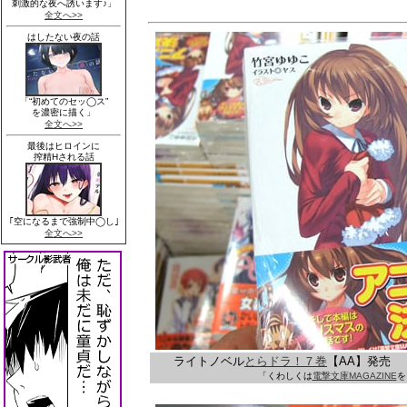
ライトノベル
とらドラ！７巻
【AA】発売
「くわしくは
電撃文庫MAGAZINE
を