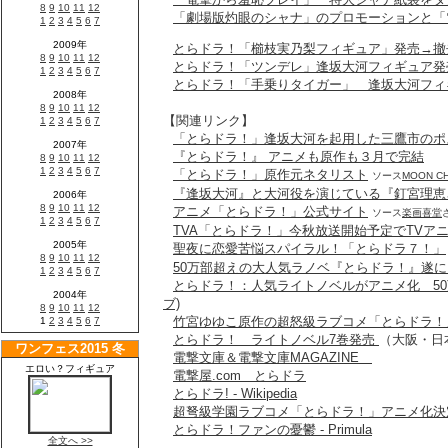
「劇場版灼眼のシャナ」のプロモーションと「
とらドラ！「櫛枝実乃梨フィギュア」発売→撤
とらドラ！「ツンデレ」逢坂大河フィギュア発
とらドラ！「手乗りタイガー」 逢坂大河フィ
【関連リンク】
「とらドラ！」逢坂大河を起用した三鷹市のポ
『とらドラ！』 アニメも原作も３月で完結
「とらドラ！」原作元ネタリスト
ソース
MOON C
『逢坂大河』と大河役を演じている『釘宮理恵
アニメ「とらドラ！」公式サイト
ソース
楽画喜堂
TVA「とらドラ！」今秋放送開始予定でTVア
聖夜に恋愛苦悩スパイラル！「とらドラ７！」
50万部超えの大人気ラノベ『とらドラ！』遂
とらドラ！：人気ライトノベルがアニメ化 50
ブ)
竹宮ゆゆこ原作の超怒級ラブコメ「とらドラ！
とらドラ！ ライトノベル7巻発売
（大阪・日
電撃文庫＆電撃文庫MAGAZINE
電撃屋.com とらドラ
とらドラ! - Wikipedia
超弩級学園ラブコメ「とらドラ！」アニメ化決
とらドラ！ファンの憂鬱 - Primula