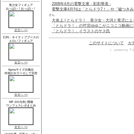
2008年4月の電撃文庫 - 彩彩華美 -
電撃文庫4月刊は「とらドラ7！」や「嘘つきみ
さん
大炎上 | とらドラ！ 美少女・大河と竜児に
「とらドラ！」の竹宮ゆゆこがニコニコ動画に
「とらドラ！」イラストのヤス氏
このサイトについて
カ
| posted by アキ