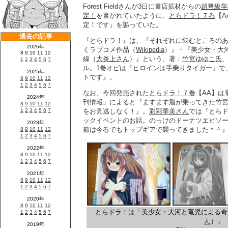
Forest Fieldさんが3日に書店拡材からの
超弩級学
定！
を書かれていたように、
とらドラ！７巻
【
定！です』を謳っていた。
『とらドラ！』は、『それぞれに悩むところの
くラブコメ作品（
Wikipedia
）』・『美少女・大
線（
大炎上さん
）』という、著：
竹宮ゆゆこ氏
ル。1巻オビは『ヒロインは手乗りタイガー』で
トです』。
なお、今回発売された
とらドラ！７巻
【AA】は
刊情報」によると『ますます脂が乗ってきた竹
をお見逃しなく！』。
彩彩華美さん
では『とら
ックイベントのお話。のっけのドーナツエピソ
節は今巻でもトップギアで襲ってきました＾＾
とらドラ！は「美少女・大河と竜児による奇
ん
）」