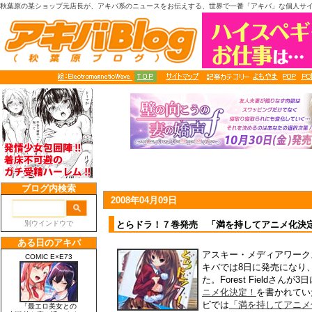
秋葉原の某ショップ元店長が、アキバ系のニュースをお伝えする、世界で一番「アキバ」な個人サ
2008年04月09日
とらドラ！７巻発売 「満を持してアニメ化決
アスキー・メディアワーク
キバでは8日に発売になり、
た。Forest Fieldさんが3
ニメ化決定！
を書かれてい
ビでは
「満を持してアニメ