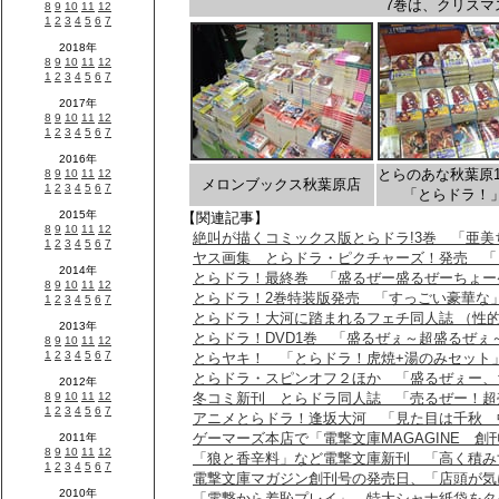
7巻は、クリスマ
とらのあな秋葉原
メロンブックス秋葉原店
「とらドラ！
【関連記事】
絶叫が描くコミックス版とらドラ!3巻 「亜美
ヤス画集 とらドラ・ピクチャーズ！発売 「
とらドラ！最終巻 「盛るぜー盛るぜーちょー
とらドラ！2巻特装版発売 「すっごい豪華な
とらドラ！大河に踏まれるフェチ同人誌 （性
とらドラ！DVD1巻 「盛るぜぇ～超盛るぜぇ
とらヤキ！ 「とらドラ！虎焼+湯のみセット
とらドラ・スピンオフ２ほか 「盛るぜぇー、
冬コミ新刊 とらドラ同人誌 「売るぜー！超
アニメとらドラ！逢坂大河 「見た目は千秋 
ゲーマーズ本店で「電撃文庫MAGAGINE 創
「狼と香辛料」など電撃文庫新刊 「高く積みす
電撃文庫マガジン創刊号の発売日、「店頭が気
「電撃から羞恥プレイ」 特大シャナ紙袋をタ