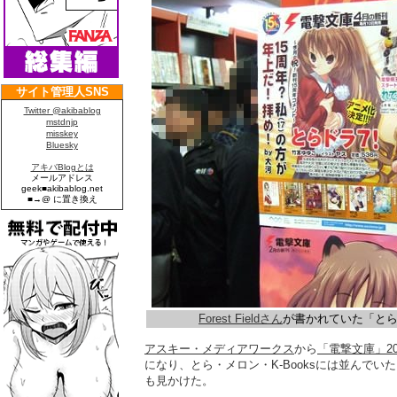
Forest Fieldさん
が書かれていた「と
アスキー・メディアワークス
から
「電撃文庫」20
になり、とら・メロン・K-Booksには並んで
も見かけた。