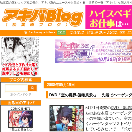
秋葉原の某ショップ元店長が、アキバ系のニュースをお伝えする、世界で一番「アキバ」な個人サ
2008年05月19日
DVD「空の境界-俯瞰風景-」 先着でハーゲン
5月21日発売の
DVD「劇場
らのあな本店
にハーゲンダ
トの告知が出ていた。
空の
くハーゲンダッツストベリ
しているみたいで、『式が