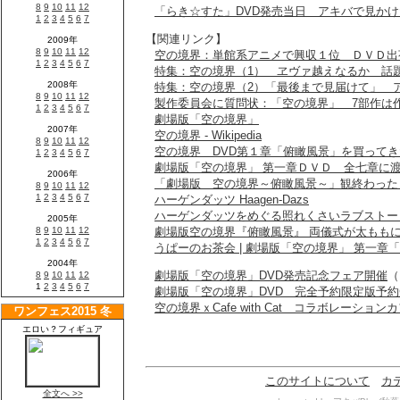
「らき☆すた」DVD発売当日 アキバで見か
【関連リンク】
空の境界：単館系アニメで興収１位 ＤＶＤ出
特集：空の境界（1） ヱヴァ越えなるか 話
特集：空の境界（2）「最後まで見届けて」 
製作委員会に質問状：「空の境界」 7部作は
劇場版「空の境界」
空の境界 - Wikipedia
空の境界 DVD第１章「俯瞰風景」を買ってき
劇場版「空の境界」 第一章ＤＶＤ 全七章に
「劇場版 空の境界～俯瞰風景～」観終わった～＼
ハーゲンダッツ Haagen-Dazs
ハーゲンダッツをめぐる照れくさいラブストー
劇場版空の境界『俯瞰風景』 両儀式が太もも
うぱーのお茶会 | 劇場版「空の境界」 第一章
劇場版「空の境界」DVD発売記念フェア開催
（
劇場版「空の境界」DVD 完全予約限定版予
空の境界ｘCafe with Cat コラボレーション
このサイトについて
カ