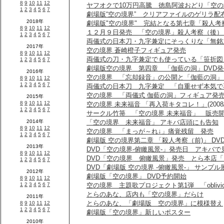
ヤフオクで10万円高騰 徳島阿波おどり「空
劇場版“空の境界” クリアファイルのゲリラ配
劇場版"空の境界" 完結となる第七章「殺人考
１２月９日発売 「空の境界」殺人考察（後）
両儀式の日本刀・九字兼定にそっくりな「無銘
空の境界 蒼崎橙子フィギュア発売
両儀式の刀・九字兼定でも使っている「笹折図」
劇場版空の境界 第四章 「伽藍の洞」DVD発
空の境界 「忘却録音」の公開と「伽藍の洞」
両儀式の日本刀 九字兼定 「自重せず本気で
空の境界 「両儀式 伽藍の洞」フィギュア発
空の境界 未来福音 「再入荷キタコレ！」
(2008
サークル竹箒 「空の境界 未来福音」 販売
「空の境界 未来福音」 アキバ店頭にも告知
空の境界 「まっが～れ↓」痛覚残留 発売
劇場版 空の境界第二章 「殺人考察（前)」 DV
DVD「空の境界-俯瞰風景-」発売日 アキバ
DVD「空の境界 俯瞰風景」発売 とら本店
DVD「劇場版 空の境界 -俯瞰風景-」 サンプ
劇場版「空の境界」 DVD予約開始
空の境界 主題歌プロジェクト第1弾 「oblivi
とらのあな、店内も「空の境界」だらけ
とらのあな、「劇場版 空の境界」に模様替え
劇場版「空の境界」新しいポスター