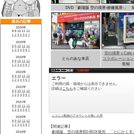
DVD「劇場版 空の境界-俯瞰風景-」 
空の境界ｘCafe wi
とらのあな本店
コラボレーション
告知
ニコニコ動画のアカウントが無い人用
【関連記事】
劇場版 空の境界BD-BOX発売 「とにかく