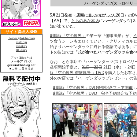
ハーゲンダッツ(ストロベリ
5月21日発売（店頭に並ぶのはたぶん20日）の
D
【AA】で、
とらのあな本店
にハーゲンダッツ(
知が出ていた。
劇場版「空の境界」
の第一章『俯瞰風景』が、
ツ食うシーンもエロくていい」・
クリティカル
始まりハーゲンダッツに終わる物語ではある」
トの告知では
「式が食べたハーゲンダッツを食
なお、とら本店の『ハーゲンダッツ(ストロベリー
昼頃開始予定と、
21日・22日
21日（水）・24
版「空の境界-俯瞰風景-」DVD
を購入したお客さ
外のお店では『ハーゲンダッツプレゼント』の
劇場版「空の境界」DVD発売記念フェア開催
（
劇場版「空の境界」DVD 完全予約限定版予