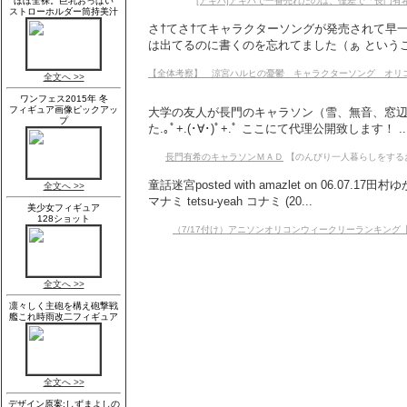
[アキバ]アキバで一番売れたのは、僅差で「長門有
さ†てさ†てキャラクターソングが発売されて早一
は出てるのに書くのを忘れてました（ぁ というこ
【全体考察】 涼宮ハルヒの憂鬱 キャラクターソング オリコン
大学の友人が長門のキャラソン（雪、無音、窓辺
た.｡ﾟ+.(･∀･)ﾟ+.ﾟ ここにて代理公開致します！ ..
長門有希のキャラソンＭＡＤ
【のんびり一人暮らしをするおたく
童話迷宮posted with amazlet on 06.07
マナミ tetsu-yeah コナミ (20...
（7/17付け）アニソンオリコンウィークリーランキング【