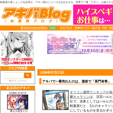
秋葉原の某ショップ元店長が、アキバ系のニュースをお伝えする、世界で一番「アキバ」な個人サ
2006年07月13日
アキバで一番売れたのは、僅差で「長門有希」
オリコン週間ランキングが発
鬱キャラソン
は、涼宮ハルヒ
位で、全体としてはハルヒの
秋葉原だと、3人のキャラソ
にしているものを見るかぎり