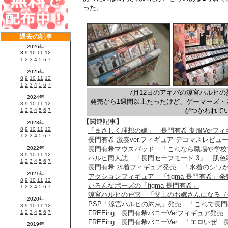
った。
7月12日のアキバの涼宮ハルヒ
発売から1週間以上たったけど、ゲーマーズ・
がつかわれ
【関連記事】
「まさしく理想の嫁」 長門有希 制服Verフ
長門有希 激奏ver.フィギュア デコマスレビュ
長門有希マウスパッド 「これなら職場や学校
ハルヒ同人誌 「長門セーフモード 3」 肌
長門有希 水着フィギュア発売 「水着のシワ
アクションフィギュア 「figma 長門有希」発
いろんなポーズの「figma 長門有希」
涼宮ハルヒの戸惑 「父上のお嫁さんになる（
PSP「涼宮ハルヒの約束」発売 「これで長
FREEing 長門有希バニーVerフィギュア発売
FREEing 長門有希バニーVer 「エロいぜ 