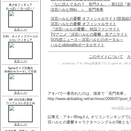
「なに読んでるの？ 長門さん」－第11話『
涼宮ハルヒWiki ＞ 長門有希
涼宮ハルヒの憂鬱 オフィシャルサイト(団員紹介
涼宮ハルヒの憂鬱 オフィシャルサイト
『涼宮ハルヒの憂鬱』 特設ファンサイト
TVアニメ「涼宮ハルヒの憂鬱」京アニサイト
SOS団ニュース～涼宮ハルヒのポータル～
ハルヒidolinglifeポータルサイト
このサイトについて
カ
| posted by アキバBlog(秋葉原ブログ) geek at : 08:
アキバで一番売れたのは、僅差で「長門有希」
http://www.akibablog.net/archives/2006/07/post_
[etc]涼宮ハ
記事元：アキバBlogさん オリコンランキング
宮ハルヒの憂鬱キャラクターシングルが3枚ともラ