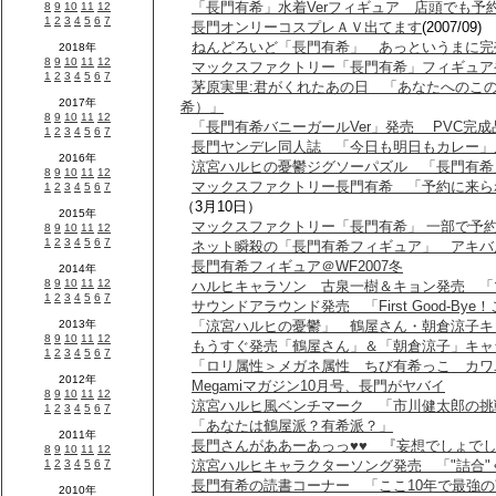
「長門有希」水着Verフィギュア 店頭でも予
長門オンリーコスプレＡＶ出てます
(2007/09)
ねんどろいど「長門有希」 あっというまに完
マックスファクトリー「長門有希」フィギュア
茅原実里:君がくれたあの日 「あなたへのこ
希）」
「長門有希バニーガールVer」発売 PVC完
長門ヤンデレ同人誌 「今日も明日もカレー」
涼宮ハルヒの憂鬱ジグソーパズル 「長門有希
マックスファクトリー長門有希 「予約に来ら
（3月10日）
マックスファクトリー「長門有希」 一部で予約
ネット瞬殺の「長門有希フィギュア」 アキバ
長門有希フィギュア＠WF2007冬
ハルヒキャラソン 古泉一樹＆キョン発売 「
サウンドアラウンド発売 「First Good-B
「涼宮ハルヒの憂鬱」 鶴屋さん・朝倉涼子キ
もうすぐ発売「鶴屋さん」＆「朝倉涼子」キャ
「ロリ属性＞メガネ属性 ちび有希っこ カワ
Megamiマガジン10月号、長門がヤバイ
涼宮ハルヒ風ベンチマーク 「市川健太郎の挑
「あなたは鶴屋派？有希派？」
長門さんがああーあっっ♥♥ 『妄想でしょでしょ
涼宮ハルヒキャラクターソング発売 「"詰合"
長門有希の読書コーナー 「ここ10年で最強