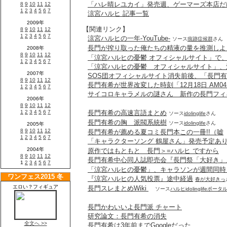
「ハレ晴レユカイ」発売週、ゲーマーズ本店だ
涼宮ハルヒ 記事一覧
【関連リンク】
涼宮ハルヒの一年-YouTube-
ソース
痕跡症候群
さん
長門が搾り取った俺たちの精液の量を推測しよ
「涼宮ハルヒの憂鬱 オフィシャルサイト」で
「涼宮ハルヒの憂鬱 オフィシャルサイト」、
SOS団オフィシャルサイト消失前後、「長門
長門有希が世界改変した時刻「12月18日 AM0
サイコロキャラメルの謎さん 新作の長門フィ
長門有希の高速言語まとめ
ソース
idolinglife
さん
長門有希の胸 派閥系統樹
ソース
idolinglife
さん
長門有希が薦める夏コミ長門本この一冊!!（嘘
「キャラクターソング 鶴屋さん」発売予定あ
原作ではもともと 長門＞=ハルヒ ですから
長門有希中心同人誌即売会『長門祭「大好き」
「涼宮ハルヒの憂鬱」、キャラソンが週間同時
『涼宮ハルヒの人気投票』途中経過
春が大好きっ
長門スレまとめWiki
ソース
ハルヒidolinglifeポー
長門かわいいよ長門派 チャート
研究論文：長門有希の消失
長門有希は3年前までGoogleだった