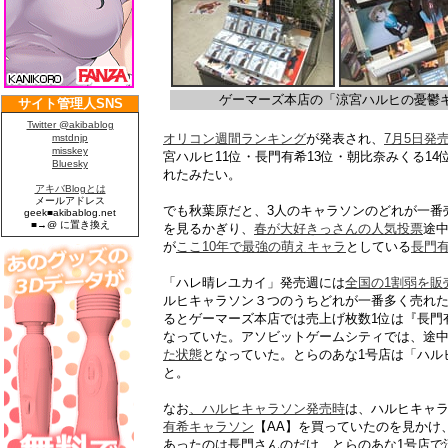
ゲーマーズ本店の「涼宮ハルヒの憂鬱
オリコン週間ランキング
が発表され、
7月5日発
宮ハルヒ11位・長門有希13位・朝比奈みくる1
れたみたい。
でも秋葉原だと、3人のキャラソンのどれが一番
を見るかぎり、
春が大好きっさんの人気投票
途
が
ここ10年で最強の萌えキャラ
としている
長門
「ハレ晴レユカイ」発売週には
全国の1割弱を販
ルヒキャラソン３つのうちどれが一番多く売れた
るとゲーマーズ本店では売上げ枚数1位は『長門
なっていた。アソビットゲームシティでは、途
た状態
となっていた。とらのあな1号店は「ハル
と。
なお
、ハルヒキャラソン発売時
は、ハルヒキャラ
有希キャラソン
【AA】を買っていたのを見かけ
あったのは長門さんのだけ、とらのあな1号店で