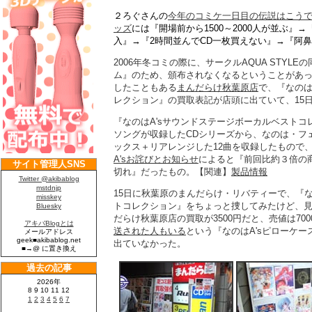
２ろぐさんの
今年のコミケ一日目の伝説はこう
ッズ
には『開場前から1500～2000人が並ぶ』→
入』→『2時間並んでCD一枚買えない』→『阿
2006年冬コミの際に、サークルAQUA STYL
ム』のため、頒布されなくなるということがあ
したこともある
まんだらけ秋葉原店
で、『なのは
レクション』の買取表記が店頭に出ていて、15日
『なのはA'sサウンドステージボーカルベスト
ソングが収録したCDシリーズから、なのは・フ
ックス＋リアレンジした12曲を収録したもので
A'sお詫びとお知らせ
によると『前回比約３倍の
切れ』だったもの。【関連】
製品情報
15日に秋葉原のまんだらけ・リバティーで、『な
トコレクション』をちょっと捜してみたけど、
だらけ秋葉原店の買取が3500円だと、売値は70
送された人もいる
という『なのはA'sピローケ
出ていなかった。