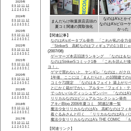
なのはA'sとか
まんだらけ秋葉原店店頭の
なのはA'sピロー
夏コミ関連の買取強化
かった
【関連記事】
なのはA’sポータブル発売 「これが私の全力
「StrikerS 高町なのはフィギュアの1コ
(2007/08)
ゲーマーズ本店旧譜ランキング 「なのは＆なの
なのはStrikerSコミック1巻 「これを読ん
ヨ！」
ゲマで買わないと、ヤンギレ「なのは」がクロ
1年後、ここには「まんだらけ」の10階建ての
コミケ71限定 「なのは＆フェイト 湯上がり
とにかく箱がでかい アルター「フェイト・テ
でっかいバルディッシュザンバー 「なのはA'
リリカルなのはビジュアルコレクション発売 
アキバBlog 2006年夏コミ 関連記事一覧
魔法少女リリカルなのはA's 高町なのはフィ
着ぐるみさんと行く 「リリカルなのはA's バ
魔法少女リリカルなのはA's THE COMIC
【関連リンク】