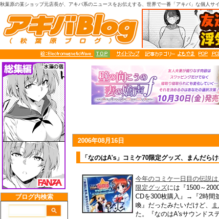
秋葉原の某ショップ元店長が、アキバ系のニュースをお伝えする、世界で一番「アキバ」な個人サ
2006年08月16日
「なのはA's」コミケ70限定グッズ、まんだら
今年のコミケ一日目の伝説は
限定グッズ
には『1500～2
CDを300枚購入』→『2時
喚』だったみたいだけど、
ま
た。『なのはA'sサウンド