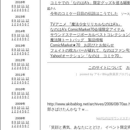
コミケでの「なのはA's」限定グッズを巡る騒
絶
さん
今年のコミケ一日目の伝説はこうでした
ソース
TVアニメ 『魔法少女リリカルなのはA's』
なのはA's ComicMarket70会場限定アイテム
サウンドステージボーカルベストコレクション
魔法陣トートバッグ 製品情報
ComicMarket★70 お詫びとお知らせ
フェイトの枕カバーが破れて、なのはファン号
Yahoo!オークション「なのは コミケ70」
このサイトについて
カ
| posted by アキバBlog(秋葉原ブログ) gee
http://www.akibablog.net/archives/2006
部さばけたんかな？ｗ...
[etc]なのはサウンドス
「笑顔と勇気、あなたにとどけ」 イベント限定