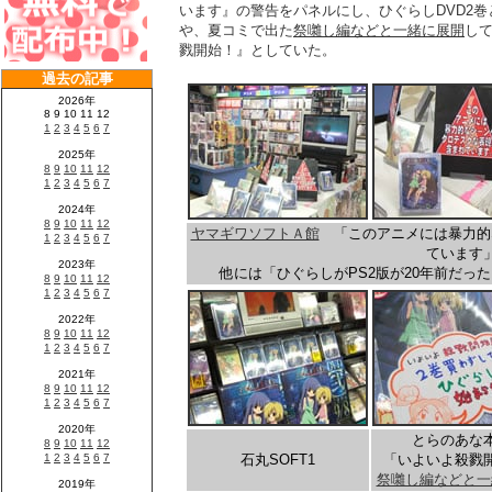
います』の警告をパネルにし、ひぐらしDVD2巻
や、夏コミで出た
祭囃し編などと一緒に展開
し
戮開始！』としていた。
ヤマギワソフトＡ館
「このアニメには暴力的
ています
他には「ひぐらしがPS2版が20年前だっ
とらのあな
石丸SOFT1
「いよいよ殺戮
祭囃し編などと一