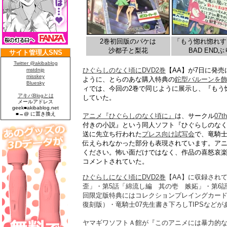
2巻初回版のパケは
「もう惚れ惚れす
沙都子と梨花
BAD END
ひぐらしのなく頃にDVD2巻
【AA】が7日に発売
ように、とらのあな購入特典の
鉈型バルーンを
ィでは、今回の2巻で同じように展示し、『もう惚
していた。
アニメ『ひぐらしのなく頃に』
は、サークル
07t
付きの小説』という同人ソフト『ひぐらしのなく
送に先立ち行われた
プレス向け試写会
で、竜騎
伝えられなかった部分も表現されています。ア
ください。怖い面だけではなく、作品の喜怒哀
コメントされていた。
ひぐらしになく頃にDVD2巻
【AA】に収録され
歪」・第5話「綿流し編 其の壱 嫉妬」・第6
回限定版特典にはコレクションプレイングカード・
復刻版）・竜騎士07先生書き下ろしTIPSなどが
ヤマギワソフトＡ館が『このアニメには暴力的