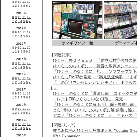
ヤマギワソフト館
ゲーマーズ
【関連記事】
ひぐらし祭ＯＰ＆ＥＤ 「雛見沢村症候群の第
ひぐらしのなく頃に 「詩音の爪剥ぎシーン」
「ひぐらしのなく頃に 礼」 ソフマップで予
ひぐらしDVD3巻発売 「雛見沢症候群･･･
「Ｔの穴サマからいただいたモノが、ボクらの
ト」
ひぐらしのなく頃に「暇潰し編」 コミックス第
コレクト700ひぐらしのなく頃に 発売
「ひぐらしのなく頃に解 目明し編～祭囃し編
とら1号の「ひぐらしのなく頃に解 祭囃し編」
アニメ「ひぐらしのなく頃に」と、アキバの「
【関連リンク】
雛見沢観光とひぐらし狂気まとめ Youtube
日々
07th Expansion