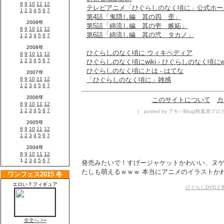
テレビアニメ「ひぐらしのなく頃に」公式ホー
第4話「鬼隠し編 其の四 歪」
第5話「綿流し編 其の壱 嫉妬」
第6話「綿流し編 其の弐 タカノ」
ひぐらしのなく頃に ウィキペディア
ひぐらしのなく頃にwiki - ひぐらしのなく頃にwi
ひぐらしのなく頃にとは - はてな
「ひぐらしのなく頃に」雑感
このサイトについて
カ
| posted by アキバBlog(秋葉原ブログ) g
発売みたいで！すげージャケットかわいい、ヌゲ
たしも萌えるｗｗｗ 本当にアニメのイラストかわ
ひぐらしDVD２