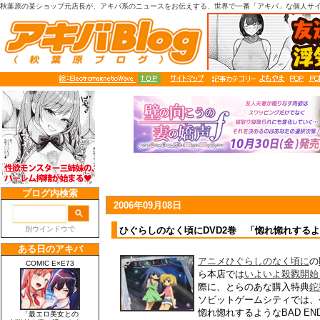
秋葉原の某ショップ元店長が、アキバ系のニュースをお伝えする、世界で一番「アキバ」な個人サ
2006年09月08日
ひぐらしのなく頃にDVD2巻 「惚れ惚れするよう
アニメひぐらしのなく頃に
の
ら本店では
いよいよ殺戮開始
際に、とらのあな購入特典
鉈
ソビットゲームシティでは、
惚れ惚れするようなBAD E