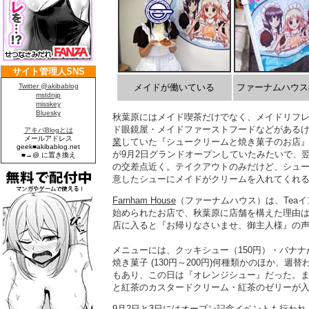
メイドが働いている
ファーナムハウス
秋葉原にはメイド喫茶だけでなく、メイドリフ
ド眼鏡屋・メイドファーストフードなどがあるけ
業
していた『シュークリームと焼き菓子のお店
が9月2日グランドオープンしていたみたいで、翌
の交差点近く。テイクアウトのみだけど、シュ
意したシューにメイドがクリームを入れてくれ
Farnham House
（ファーナムハウス）は、Tea
始められたお店で、秋葉原に店舗を構えた理由
店に入ると『お帰りなさいませ、御主人様』の
メニューには、クッキシュー（150円）・バナナ
焼き菓子 (130円～200円)何種類かのほか、
もあり、この日は『オレンジシュー』だった。
と紅茶のカスタードクリーム・紅茶のゼリーが
9月2日と3日にはオープン記念イベントも行わ