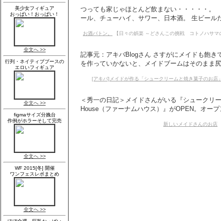
つっても家じゃほとんど飲まない・・・・・。 
ール、チューハイ、サワー、日本酒。 生ビールだ
お酒バトン。
【日々の娯楽 ～どさんこの挑戦 コトノハサマの祟り？
記事元：アキバBlogさん さすがにメイドも飽
を作っていかないと、メイドブームはそのまま尻す
[アキバ]メイドが作る「シュークリームと焼き菓子のお店
＜秀一の日記＞メイドさんがいる『シュークリーム
House（ファーナムハウス）』がOPEN。オープ
新しいメイドさんのお店
【