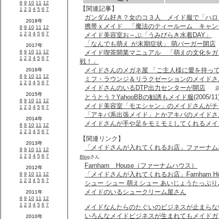
【関連記事】
ガンダム好き？女のコ３人 メイド服で「ハロ
携帯ｘメイド 「魔法のティールーム キャン
メイド美容室お～ぶ「うみびらき水着DAY」
「なんでも萌え が末期症状」 萌バーガー開店
メイド喫茶開業マニュアル 「萌えの文化をガ
戦！」
メイドさんのメガネ屋 「ご主人様に愛を持っ
ミフ・ラウンジ＆リラクゼーションのメイドさ
メイドさんのいるDTP出力センターが開店
店名を
とうとう？YahooBBの勧誘もメイド服
(2005/11
メイド美容室「モエシャン」のメイドさんがチ
「アキバ系出張メイド」とかアキバのメイドさ
メイドさんが手や足をモミモミしてくれるメイ
【関連リンク】
「メイドさんが入れてくれるお店」ファーナムハウ
Blog
さん
Farnham House（ファーナムハウス）
「メイドさんが入れてくれるお店」Farnham Ho
シュー シュー 萌えシュー あいじょうたっぷり
メイドのいるシュークリーム屋さん
メイドなんたらのたぐいのビジネスが止まらな
いろんなメイドビジネスが生まれてもメイドガ