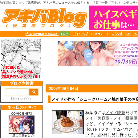
秋葉原の某ショップ元店長が、アキバ系のニュースをお伝えする、世界で一番「アキバ」な個人サ
2006年09月04日
メイドが作る「シュークリームと焼き菓子のお
秋葉原には
メイド喫茶
だけで
メイド美容室
・
メイド眼鏡屋
けど、メイドがいる『シュー
House
（ファーナムハウス）
いで、翌3日に見に行った。