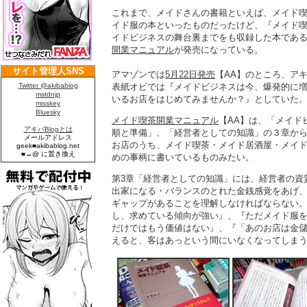
これまで、メイドさんの書籍といえば、メイド
イド服の本といったものだったけど、『メイド
イドビジネスの舞台裏までをも収録した本であ
開業マニュアル
が発売になっている。
アマゾンでは
5月22日発売
【AA】のところ、ア
表紙オビでは『メイドビジネスは今、爆発的に
いるお店をはじめてみませんか？』としていた
メイド喫茶開業マニュアル
【AA】は、「メイド
順と準備」、「経営者としての知識」の３章か
お店のうち、メイド喫茶・メイド居酒屋・メイ
めの事柄に書いているものみたい。
第3章「経営者としての知識」には、経営者の資
出家になる・バランスのとれた金銭感覚をあげ
ギャップがあることを理解しなければならない
し、求めている傾向が強い』、『ただメイド服
だけではもう価値はない』、『「あのお店は金
えると、客はあっという間にいなくなってしま