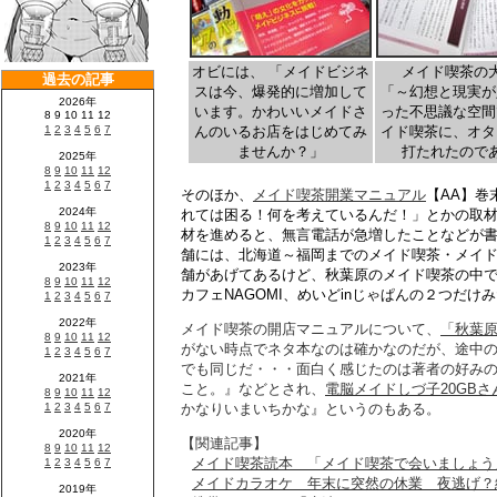
オビには、 「メイドビジネ
メイド喫茶の
スは今、爆発的に増加して
「～幻想と現実が
います。かわいいメイドさ
った不思議な空間
んのいるお店をはじめてみ
イド喫茶に、オタ
ませんか？」
打たれたので
そのほか、
メイド喫茶開業マニュアル
【AA】巻
れては困る！何を考えているんだ！」とかの取
材を進めると、無言電話が急増したことなどが
舗には、北海道～福岡までのメイド喫茶・メイ
舗があげてあるけど、秋葉原のメイド喫茶の中
カフェNAGOMI、めいどinじゃぱんの２つだけ
メイド喫茶の開店マニュアルについて、
「秋葉原
がない時点でネタ本なのは確かなのだが、途中
でも同じだ・・・面白く感じたのは著者の好み
こと。』などとされ、
電脳メイドしづ子20GB
かなりいまいちかな』というのもある。
【関連記事】
メイド喫茶読本 「メイド喫茶で会いましょう
メイドカラオケ 年末に突然の休業 夜逃げ？