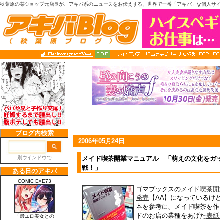
秋葉原の某ショップ元店長が、アキバ系のニュースをお伝えする、世界で一番「アキバ」な個人サ
2006年05月24日
メイド喫茶開業マニュアル 「萌えの文化をガ
戦！」
ゴマブックスの
メイド喫茶開
発売
【AA】になっているけ
本を参考に、メイド喫茶を作
ドのお店の業種をあげた
表紙