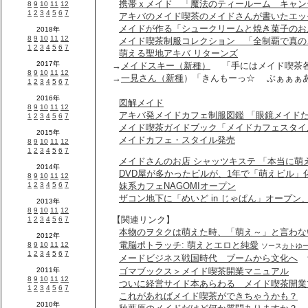
携帯ｘメイド 「魔法のティールーム キャン
アキバのメイド喫茶のメイドさんが書いたエッ
メイドが作る「シュークリームと焼き菓子のお
メイド喫茶制服コレクション 「全制覇で真の
萌える聖地アキバ リターンズ
→
メイドスキー（新種）
「手にはメイド喫茶各
→
一見さん（新種
）「きんもーっ☆ ぶぁぁぁ
図解メイド
アキバ発メイドカフェ制服図鑑 「眼鏡メイドたん(
メイド喫茶ガイドブック「メイドカフェスタイ
メイドカフェ・スタイル発売
メイドさんのお店 シャッツキステ 「本当に
DVD屋が多かったビルが、1年で「萌えビル」
妹系カフェNAGOMIオープン
ザコン地下に「めいど in じゃぱん」オープ
【関連リンク】
本物のヲタクは萌えた時、「萌え～」と言わな
電脳ポトラッチ: 萌えとエロと純愛
ソース
カトゆ
メードビジネス戦国時代 ブームから文化へ
ゴマブックス＞メイド喫茶開業マニュアル
ついに経営サイド本あらわる メイド喫茶開業
これがあればメイド喫茶ができちゃうかも？