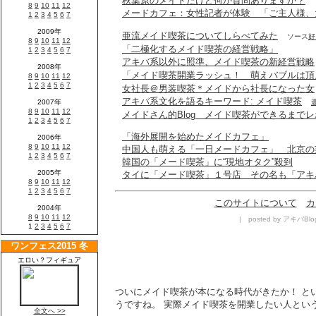
秋葉原のメイドだけど何か質問ありますか？
メードカフェ：女性記者が体験 「ご主人様、
亜流メイド喫茶についてしらべてみた
ソース
好
「二極化するメイド喫茶の経営戦略」
アキバ系以外に照準、メイド喫茶の新経営戦略
「メイド喫茶開業ラッシュ！ 萌えバブルは頂点
女社長＠男装喫茶＊メイドから社長になった女
アキバ系文化を語るキーワード: メイド喫茶
メイドさん的Blog メイド喫茶ができるまでレ
「海外展開を始めたメイドカフェ」
中国人も萌える「一日メードカフェ」 北京の芸
韓国の「メード喫茶」に“現地オタク”殺到
タイに「メード喫茶」１号店 その名も「アキ
このサイトについて
カ
| posted by アキバBlo
ついにメイド喫茶が本になる時代がきたか！ と
うですね。 実際メイド喫茶を開業したい人という