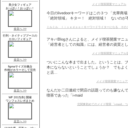
メイド喫茶開業マニュアル
今日のlivedoorキーワードはこの３つ 「光
「絶対領域」 キター！ 絶対領域！ ないのが不思
ミルミル ｌｉｖｅｄｏｏｒキーワードライターになる その
アキバBlogさんによると、メイド喫茶開業マニ
「経営者としての知識」には、経営者の資質として
メイド喫茶開業マニュアル
ついにこんな本まで出ました。ということは、
本にならないということでしょうか？ でもよ
と店...
メイド喫茶開業マニュア
なんだか二日連続で閉店の話題ってのも嫌なんで
喫茶であった「i-maid
北関東初めてのメイド喫茶「i-maid」