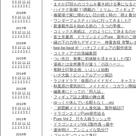
・
まさか27回ものコラムを書き続ける事になると
・
ハイテク装備(？)満載の「ミリム」フィギュア
・
修羅場で家に帰れない日が続く時の「萌え養
・
ワンダーフェスティバルに行ってきました!!
・
新連載作品を始める前の「５つの準備」
・
コミックス表紙は、どのようにして決まるの
・
富士見書房 ドラゴンエイジPure 新年のご
・
縁の下の力持ちデザイナー 伸童舎様 突撃レ
・
bee-be-beat it!「ハチ｣フィギュアの製作状況
・
コミティアで出張編集部
・
つい先日、無事に初体験を済ませました(笑)
・
漫画とは全然勝手が違う「小説ページ」
・
竜騎士07新企画、いよいよ始動
・
いざ大阪！ビジュアルアーツ探訪
・
ラジオドラマ「仮面のメイドガイ」、キャス
・
秋葉原の電気街口、メイドガイ・コガラシ降臨!
・
編集者にとっての「同人誌」
・
フィギュア誌上通販の舞台裏
・
ゆっくり休んでいる暇もなく…orz
・
「超図解メイドさん進化論」製作秘話!?
・
ドラゴンエイジPure発売迫る
・
Pure Vol.2、只今入稿ラッシュ中
・
ドラゴンエイジVol.2製作真っ最中
・
連休明け…アンニュイな気分!?
・
ゴールデンウィーク進行