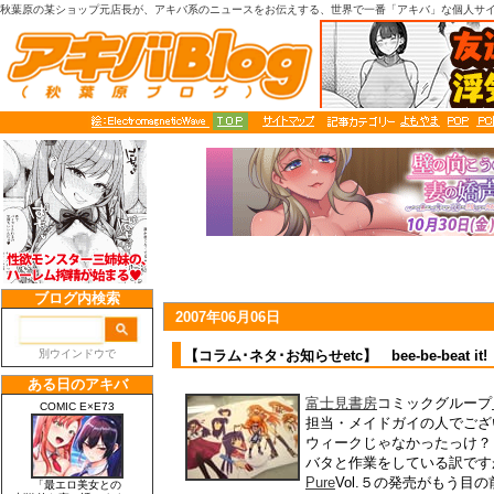
秋葉原の某ショップ元店長が、アキバ系のニュースをお伝えする、世界で一番「アキバ」な個人サ
2007年06月06日
【コラム･ネタ･お知らせetc】 bee-be-beat
富士見書房
コミックグループ
担当・メイドガイの人でござ
ウィークじゃなかったっけ？
バタと作業をしている訳です
Pure
Vol.５の発売がもう目