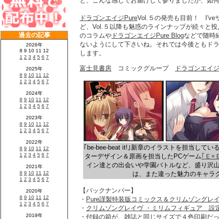
と、こんな感じでお届けして参りましたが、如
ドラゴンエイジPure
Vol.５の発売も目前！ I'
ど、Vol.５以降も魅惑のラインナップが続々と投
のコラムや
ドラゴンエイジPure Blo
gなどで随時
ないようにして下さいね。それでは今後ともドラゴ
します。
富士見書房
コミックグループ
ドラゴンエイジP
｢be-bee-beat it!｣新章のイラストを担当してい
ターデザイン＆原画を担当したPCゲーム
｢Ｅ×
イン達との出会いや学園バトルなど、盛り沢山。｢be-
は、また違った魅力のキャラ
【バックナンバー】
・
Pure謹製特装版コミックス＆クリムゾングレ
・
クリムゾングレイヴ ・ミリムフィギュア 設
・
付録の箱が、雑誌と同じサイズで４色印刷だ