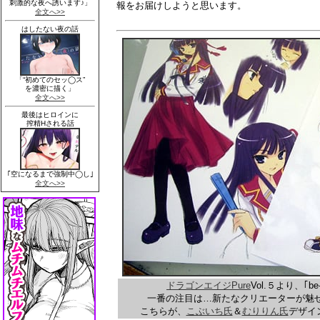
報をお届けしようと思います。
ドラゴンエイジPure
Vol.５より、｢be
一番の注目は…新たなクリエーターが魅せる新しい
こちらが、
こぶいち氏
＆
むりりん氏
デザイ