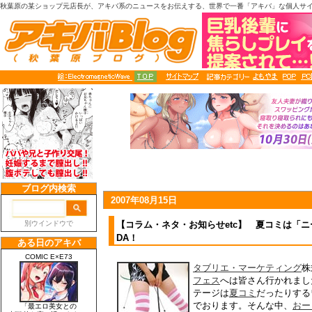
秋葉原の某ショップ元店長が、アキバ系のニュースをお伝えする、世界で一番「アキバ」な個人サ
2007年08月15日
【コラム・ネタ・お知らせetc】 夏コミは「
DA！
タブリエ・マーケティング
株
フェス
へは皆さん行かれまし
テージは
夏コミ
だったりする
でおります。そんな中、
おー