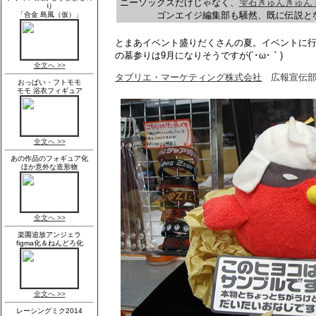
ニーソックスだけじゃなく、
雫石きゅんきゅん
ゴンエイジ編集部も騒然、既に伝説と
とまあイベント盛りだくさんの夏。イベントに
の墓参りは9月になりそうですが(´･ω･｀)
タブリエ・マーケティング株式会社
広報宣伝部