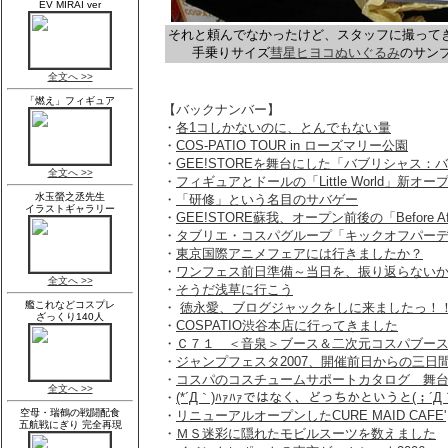
それと頼んでなかったけど、スタッフに撮って
手乗りサイズ
彗星ヒヨコぬいぐるみ
のサン
【バックナンバー】
・
各1コしかないのに、とんでもない量
・
COS-PATIO TOUR in ローズマリー公園
・
GEE!STOREを舞台にした「バブリシャス：
・
フィギュアとドールの「Little World」新オー
・
「研修」という名目のサバゲー
・
GEE!STORE蘇我、オープン前後の「Before Af
・
タブリエ・コスパグループ「キックオフパー
・
東京国際アニメフェアには行きましたか？
・
ワンフェス前日準備～当日を、振り返らない
・
そうだ浅草に行こう
・
徳永愛、ブログジャックをしに来ましたっ！
・
COSPATIO渋谷本店に行ってきました
・
Ｃ７１ ＜音泉＞ブース＆二次元コスパブー
・
ジャンプフェスタ2007、開催前日からの三日
・
コスパのコスチュームサポートカタログ 舞
・
(*´Д｀)ﾊｧﾊｧではなく、どっちかというと(；´Д｀
・
リニューアルオープンしたCURE MAID CAFE'
・
ＭＳ迷彩に隠れたモビルスーツを数えました