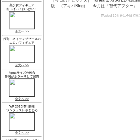
［今日のトピックス］ ToHeart2 XRATED 4週
版 （アキバBlog） 今月は『智代アフター』..
[Topics] 10月分は今日で完