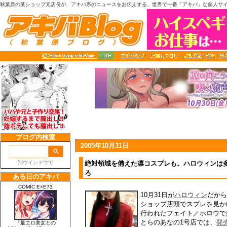
秋葉原の某ショップ元店長が、アキバ系のニュースをお伝えする、世界で一番「アキバ」な個人サ
2005年10月31日
絶対領域を備えた凛コスプレも。ハロウィンは
ろ
10月31日が
ハロウィン
だから
ショップ店頭でスプレを見か
行われたフェイト／ホロウで
とらのあなの1号店では、
発