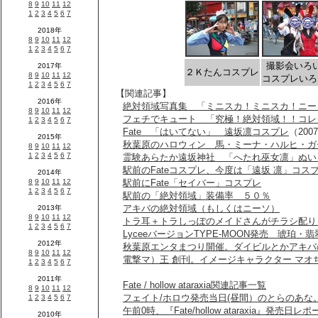
撮影会いろ
２Ｋたんコスプレ
コスプレいろ
【関連記事】
絶対領域写真集 「ミニスカ！ミニスカ！ニー
フェチでキュート 「究極！絶対領域！！コレ
Fate 「はいてない」 遠坂凛コスプレ
（2007
秋葉原のハロウィン 馬・ミーナ・ハルヒ・ガ
霊験あらたか遠坂神社 「へたれ巫女凛」ぬい
駅前のFateコスプレ、今度は「遠坂 凛」コス
駅前にFate「セイバー」コスプレ
駅前の「絶対領域」装備率 ５０％
アキバの絶対領域（もしくはニーソ）
トラ耳＋トラしっぽのメイドさんがチラシ配り
LyceeバージョンTYPE-MOON発売 琥珀
秋葉原エンタまつり開催。ダイビルとかアキバ
電撃マ）王 創刊。イメージキャラクター マオ
Fate / hollow ataraxia関連記事一覧
フェイト/ホロウ発売当日(昼間）のとらのあ
午前0時、『Fate/hollow ataraxia』発売