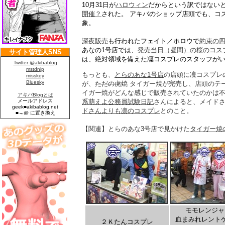
10月31日が
ハロウィン
だからという訳ではない
開催？
された。 アキバのショップ店頭でも、コ
象。
深夜販売
も行われたフェイト／ホロウで
約束の
あなの1号店では、
発売当日（昼間）の桜のコス
は、絶対領域を備えた凜コスプレのスタッフが
もっとも、
とらのあな1号店
の店頭に凜コスプレ
が、
ただの虎焼
タイガー焼が完売し、店頭のテ
イガー焼がどんな感じで販売されていたのかは
系萌えよ公務員試験日記
さんによると、メイド
ドさんよりも凛のコスプレ
とのこと。
【関連】とらのあな3号店で見かけた
タイガー焼
モモレンジャ
血まみれレント
２Ｋたんコスプレ