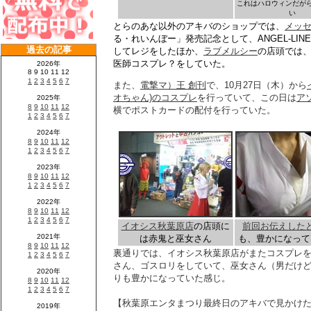
これはハロウィンだが
い
とらのあな以外のアキバのショップでは、
メッセ
る・れいんぼー」発売記念として、ANGEL-LI
してレジをしたほか、
ラブメルシー
の店頭では
医師コスプレ？をしていた。
また、
電撃マ）王 創刊
で、10月27日（木）から
オちゃん)のコスプレ
を行っていて、この日は
ア
横でポストカードの配付を行っていた。
イオシス秋葉原店
の店頭に
前回お伝えした
は赤鬼と巫女さん
も、豊かになって
裏通りでは、イオシス秋葉原店がまたコスプレ
さん、ゴスロリをしていて、巫女さん（男だけ
りも豊かになっていた感じ。
【秋葉原エンタまつり最終日のアキバで見かけ