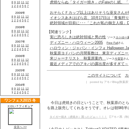
虎焼ならぬ「タイガー焼き」のFateのし紙。「
おそらくＦカップ以上はありそうな巫女さんが
イオシスあきはばら店、10月17日は「青鬼狩
絶対領域が目前に･･･「これが私の御主人様」
【関連リンク】
実に恐ろしきは絶対領域と男の性
ソース
カトゆー
ディズニー・ハロウィーン2005
Free Fall
さん
ハロウィン・ジャパン・インフォ Halloween Japa
秋葉原ヨドバシの月間客数は、東京ディズニー
米ジャーナリスト 秋葉原案内
ソース
今賀堂
さん
最近メディアでのアキバの露出度が多すぎて～
このサイトについて
カ
| posted by アキバBlog(秋葉原ブロ
今日は虎焼きの日ということで、秋葉原のとら
を路上販売してくれるそうです。オレは朝9時半に
タイガー焼き（虎焼き）買ったどぉ～！！！
【アキバ系（秋葉