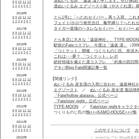
凛ぬいぐるみ 「遠坂 凜と申します。ぜひ身請
凛ぬいぐるみ エグゾースト版（やさぐれ凛）
とら1号に「へたれセイバー」再々入荷、これ
フェイト/ホロウ発売当日、亀甲縛り？へたれ
タイガー道場のヘタレなセイバー「セイバー 
とら本店に大きな「遠坂神社」、TYPE-MOO
駅前のFateコスプレ、今度は「遠坂 凛」
（2006
「つくケット」開催 つくりものじ氏、奈須き
これは･･･夢？ 「つくケット」レポ
絶対領域を備えた凛コスプレ 「約束の四日間
アキバBlog Fate関連記事一覧
【関連リンク】
ぬいぐるみ 巫女凛の入荷に合わせ、遠坂神社が
エグゾースト
／
ぬいぐるみ 巫女凛 製品情
「Fate/hollow ataraxia」公式ページ
「Fate/stay night」公式ページ
TYPE-MOON
／
Fate/stay nightキャラ
つくりものじ氏の
鴨+++KAMO-HOUSE+++鴨
このサイトについて
カ
| posted by アキバBlog(秋葉原ブロ