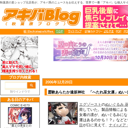
秋葉原の某ショップ元店長が、アキバ系のニュースをお伝えする、世界で一番「アキバ」な個人サ
2006年12月20日
霊験あらたか遠坂神社 「へたれ巫女凛」ぬい
エグゾースト
の
ぬいぐるみ 
荷していた。製品情報による
女着の凛が、ぬいぐるみにな
運はあるのかも！？』などと
目
が口に見えて、
ナイ○メア