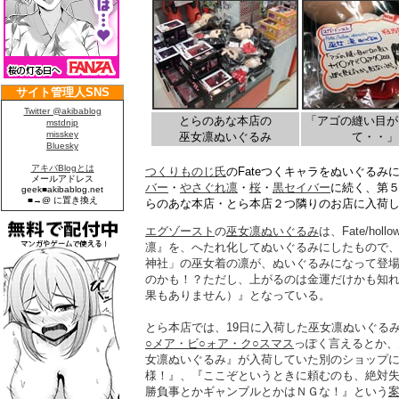
とらのあな本店の
「アゴの縫い目が
巫女凛ぬいぐるみ
て・・」
つくりものじ氏
のFateつくキャラをぬいぐるみ
バー
・
やさぐれ凛
・
桜
・
黒セイバー
に続く、第
らのあな本店・とら本店２つ隣りのお店に入荷
エグゾースト
の
巫女凛ぬいぐるみ
は、Fate/hol
凛』を、へたれ化してぬいぐるみにしたもので
神社」の巫女着の凛が、ぬいぐるみになって登
のかも！？ただし、上がるのは金運だけかも知
果もありません）』となっている。
とら本店では、19日に入荷した巫女凛ぬいぐる
○メア・ビ○ォア・ク○スマス
っぽく言えるとか、
女凛ぬいぐるみ』が入荷していた別のショップ
様！』、『ここぞというときに頼むのも、絶対
勝負事とかギャンブルとかはＮＧな！』という