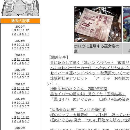
ホロウ
に登場する巫女姿の
凛
【関連記事】
音に反応して動く「凛ハンドパペット（改造品
へちゃれバーサーカー付「へたれイリヤぬいぐ
セイバー＆凜ハンドパペット 秋葉原のいくつ
遠坂神社＠アソビット 「アーチャーお布施の
い！」
神田明神の巫女さん 2007年初詣
黒セイバーの足を剣に見立てた「固有結界」
「黒セイバーぬいぐるみ」 山盛り＆詰め込み
"ゆるせない桜" 二人目の犠牲者
桜のジャプニカ暗殺帳 「○月×日 残っていた
桜ぬいぐるみ 発売 「ついに日陰から明るい世