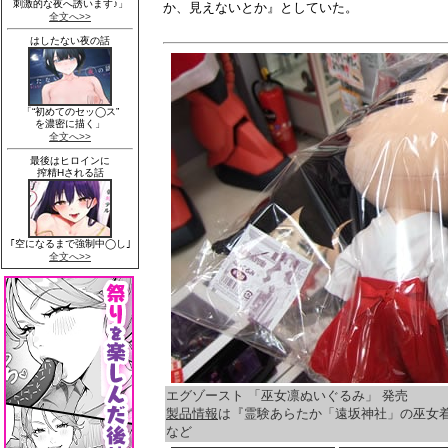
か、見えないとか』としていた。
エグゾースト 「巫女凛ぬいぐるみ」 発売
製品情報
は『霊験あらたか「遠坂神社」の巫女
など