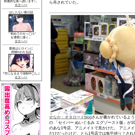
ら吊されていた。
せなか：オタロードblog
さんが書かれているように、TY
の 「セイバー ぬいぐるみ エグゾースト版」が1
のあな1号店、アニメイトで見かけた。 アニメ
だけだったけど、とら1号店では
亀甲縛り？
され