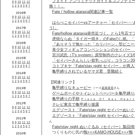
フェイト アンリミテッドガイド＆コンプティ
務！！」
Fate / hollow ataraxia関連記事一覧
はらぺこセイバーvsアーチャー「セイバー･･
う!」
Fate/hollow ataraxia発売近づく。とら
虎焼ならぬ「タイガー焼き」のFateのし紙。「
『ありそうで無かった「カリバーン」型ビニール風船
美少女フィギュアコンベンションのセイバー 
宮川武氏（T's system）原型制作のクレイズ1
「セイバーさんらしい貧乳っぷり」コラコン200
コトブキヤ「Fate/stay night セイバー」
亀甲縛りされているヤマダ君 受難続く
【関連リンク】
亀甲縛りなキューピー
ソース
楽画喜堂
さん
ゲームボーイやトイレットペーパーを亀甲縛り
亀甲縛りの手順
Ｐｉｅｃｅ Ｏｆ Ｋｅｙ Ｈｅａｒｔ
テレビ東京で亀甲縛り披露
エグゾースト「Fate/stay night セイバー
エグゾースト「Fate/stay night セイバー
ん
Fate/stay night ぬいぐるみ（セイバー）製品
つくりものじ氏の
鴨+++KAMO-HOUSE+++鴨