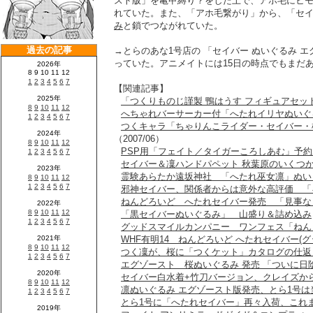
スト版」を亀甲縛り？をした上で、アホ毛にヒ
れていた。また、「アホ毛繋がり」から、「セイ
み
と鎖でつながれていた。
→とらのあな1号店の 「セイバー ぬいぐるみ エ
っていた。アニメイトには15日の時点でもまだ
【関連記事】
「つくりものじ謹製 鴨はうす フィギュアセット
へちゃれバーサーカー付「へたれイリヤぬいぐ
つくキャラ「ちゃりんこライダー・セイバー・
（2007/06）
PSP用「フェイト／タイガーころしあむ」予
セイバー＆凜ハンドパペット 秋葉原のいくつ
霊験あらたか遠坂神社 「へたれ巫女凛」ぬい
邪神セイバー、関係者からは意外な高評価 「
ねんどろいど へたれセイバー発売 「見事な
「黒セイバーぬいぐるみ」 山盛り＆詰め込み
グッドスマイルカンパニー ワンフェス「ねんど
WHF有明14 ねんどろいど へたれセイバー(
つく凜が、桜に「つくケット」カタログの仕返
エグゾースト 桜ぬいぐるみ 発売 「ついに日
セイバー白水着+竹刀バージョン、クレイズか
凛ぬいぐるみ エグゾースト版発売、とら1号は
とら1号に「へたれセイバー」再々入荷、これ