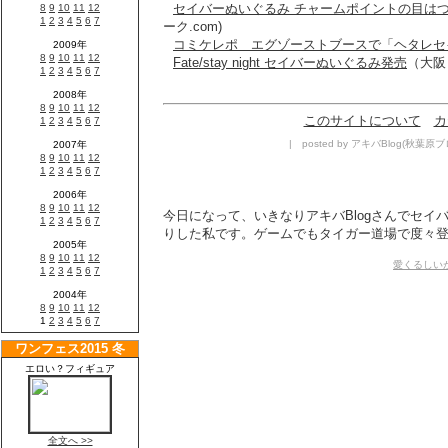
セイバーぬいぐるみ チャームポイントの目は
ーク.com)
コミケレポ エグゾーストブースで「ヘタレセ
Fate/stay night セイバーぬいぐるみ発売
（大
このサイトについて
カ
| posted by アキバBlog(秋葉原ブログ
今日になって、いきなりアキバBlogさんでセイ
りした私です。ゲームでもタイガー道場で度々登場
愛くるしい