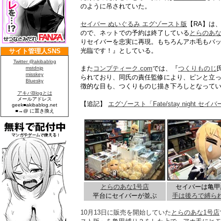
のように吊されていた。
セイバー ぬいぐるみ エグゾースト版
【RA】は
ので、ネットでの予約は終了している
とらのあ
りセイバーを忠実に再現。もちろんアホ毛もバ
光臨です！』としている。
また
コンプティーク.com
では、『
つくりものじ
られており、同氏の責任監修により、ピンと立
徴的な目も、つくりものじ描き下ろしとなって
【追記】
エグゾースト「Fate/stay night 
とらのあな1号店
セイバーは亀甲
平台にセイバーが並ぶ
手は後ろで縛ら
10月13日に販売を開始していた
とらのあな1号店