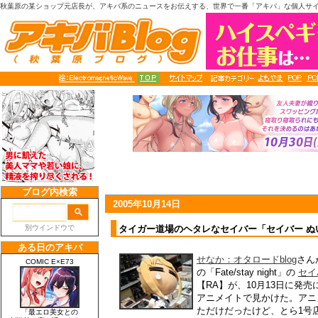
秋葉原の某ショップ元店長が、アキバ系のニュースをお伝えする、世界で一番「アキバ」な個人サ
2005年10月14日
タイガー道場のヘタレなセイバー「セイバー ぬ
せなか：オタロードblog
さん
の「Fate/stay night」の
セイ
【RA】が、10月13日に発
アニメイトで見かけた。アニ
ただけだったけど、とら1号