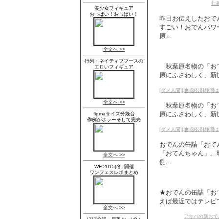
仁
昨日お伝えしたおで
すごい！おでんパワ
原...
秋葉原名物の「おで
原にふさわしく、新世
[ダメ人間][地域経済]静岡
秋葉原名物の「おで
原にふさわしく、新世
[ダメ人間][地域経済]静岡
おでんの缶詰「おて
「おてんちゃん」。
側...
★おでんの缶詰「おて
えば最近ではテレビ
アキバの新おで