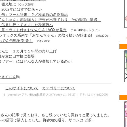
 観光地に
（ウェブ魚拓）
2002年にはすでにあった
ん缶」ブーム到来！？／秋葉原の名物商品
てんちゃん」缶詰購入に行列が出来ており、その瞬間に遭遇。
ん缶見に行ってきました秋葉原へ
系イラスト付きおでん缶をLAOXが発売
アキバPCホットライン
 ラオックス系列で「おてんちゃん」の取り扱いが始まる!
akiba2Go!
“おでん缶戦争”勃発！
アキバ総研
でん缶 １カ月で１年間の売り上げ
機が遂に日本橋に登場
済ツアー」にはどんな人が参加しているのか
た
きくぢん
氏
このサイトについて
カテゴリーについて
| posted by アキバBlog(秋葉原ブログ) geek at : 07:27｜
アキバよもやま[2005]
 」さんの記事で見ており、もし残っていたら買おうと思ってました。
の店頭で購入しました。御存知の通り、ザコンは 以前...