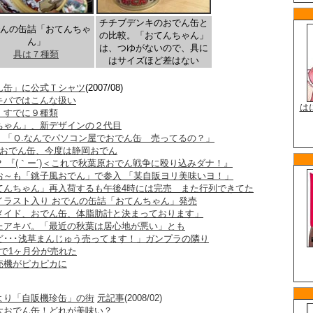
チチブデンキのおでん缶と
んの缶詰「おてんちゃ
の比較。「おてんちゃん」
ん」
は、つゆがないので、具に
具は７種類
はサイズほど差はない
ん缶」に公式Ｔシャツ
(2007/08)
キバではこんな扱い
、すでに９種類
ちゃん」、新デザインの２代目
 「Ｑ.なんでパソコン屋でおでん缶 売ってるの？」
のおでん缶、今度は静岡おでん
 『(｀ー´)＜これで秋葉原おでん戦争に殴り込みダナ！』
お～も「銚子風おでん」で参入 「某自販ヨリ美味いヨ！」
てんちゃん」再入荷するも午後4時には完売 また行列できてた
イラスト入り おでんの缶詰「おてんちゃん」発売
メイド、おでん缶、体脂肪計と決まっております」
たアキバ。「最近の秋葉は居心地が悪い」とも
ど･･･浅草まんじゅう売ってます！」ガンプラの隣り
で1ヶ月分が売れた
売機がピカピカに
より「自販機珍缶」の街
元記事
(2008/02)
大おでん缶！どれが美味い？