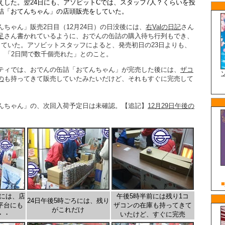
えした。翌24日にも、アソビットCでは、スタッフ7人？くらいを投
詰「おてんちゃん」の店頭販売をしていた。
ちゃん」販売2日目（12月24日）の日没後には、
右Valの日記
さん
足
さん書かれているように、おでんの缶詰の購入待ち行列もでき、
していた。アソビットスタッフによると、発売初日の23日よりも、
れ、「2日間で数千個売れた」とのこと。
ティでは、おでんの缶詰「おてんちゃん」が完売した後には、
ザコ
の
も持ってきて販売していたみたいだけど、それもすぐに完売して
んちゃん」の、次回入荷予定日は未確認。【追記】
12月29日午後の
ぎには、店
午後5時半前には残り1コ
24日午後5時ごろには、残り
平台にも
ザコンの在庫も持ってきて
がこれだけ
・・
いたけど、すぐに完売