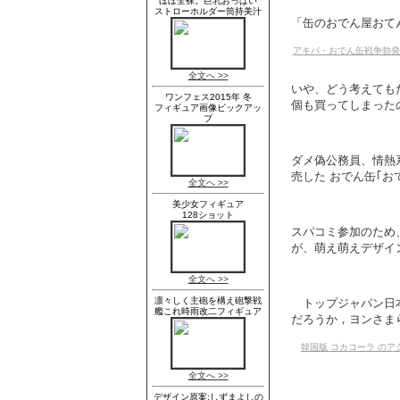
「缶のおでん屋おて
アキバ・おでん缶戦争勃発
いや、どう考えても
個も買ってしまった
ダメ偽公務員、情熱系
売した おでん缶｢お
スパコミ参加のため
が、萌え萌えデザイン
トップジャパン日本
だろうか，ヨンさま
韓国版 コカコーラ のア