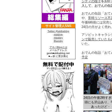
シティの様子
をお伝
入して、おでんの缶
おでんの缶詰「おてん
や、
常時リソース不
午後6時前には完売
24日の方がよく売
アソビットキャラシ
ンで販売していたも
いた。
おでんの缶詰「おて
予定
24日の午後2時す
頭にも沢山あり、
あったけど・