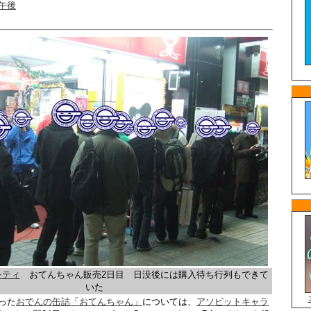
日午後
シティ
おてんちゃん販売2日目 日没後には購入待ち行列もできて
いた
なった
おでんの缶詰「おてんちゃん」
については、
アソビットキャラ