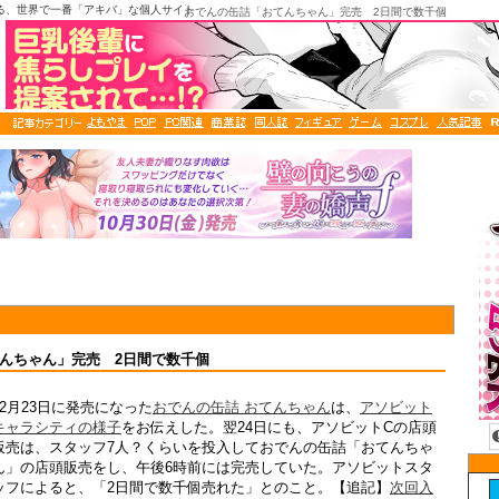
る、世界で一番「アキバ」な個人サイト
おでんの缶詰「おてんちゃん」完売 2日間で数千個
んちゃん」完売 2日間で数千個
12月23日に発売になった
おでんの缶詰 おてんちゃん
は、
アソビット
キャラシティの様子
をお伝えした。翌24日にも、アソビットCの店頭
販売は、スタッフ7人？くらいを投入しておでんの缶詰「おてんちゃ
ん」の店頭販売をし、午後6時前には完売していた。アソビットスタ
ッフによると、「2日間で数千個売れた」とのこと。【追記】
次回入