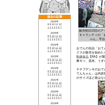
販売初日23日のア
キャラシティの「
ゃん」平台
おでんの缶詰「おて
クスが販売を始めた
駒越食品
【RA】が
豚モツ、昆布、うず
チチブデンキのおで
てんちゃん」は内容
のサイズほど差はな