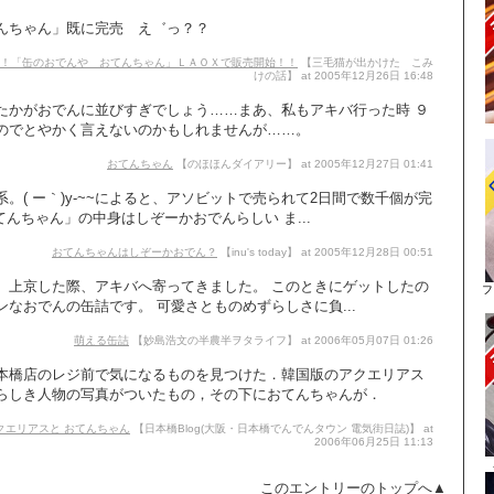
んちゃん」既に完売 え゛っ？？
！「缶のおでんや おてんちゃん」ＬＡＯＸで販売開始！！
【三毛猫が出かけた こみ
けの話】 at 2005年12月26日 16:48
たかがおでんに並びすぎでしょう……まあ、私もアキバ行った時 ９
のでとやかく言えないのかもしれませんが……。
おてんちゃん
【のほほんダイアリー】 at 2005年12月27日 01:41
。( ー｀)y-~~によると、アソビットで売られて2日間で数千個が完
てんちゃん」の中身はしぞーかおでんらしい ま...
おてんちゃんはしぞーかおでん？
【inu's today】 at 2005年12月28日 00:51
、上京した際、アキバへ寄ってきました。 このときにゲットしたの
なおでんの缶詰です。 可愛さとものめずらしさに負...
萌える缶詰
【妙島浩文の半農半ヲタライフ】 at 2006年05月07日 01:26
橋店のレジ前で気になるものを見つけた．韓国版のアクエリアス
らしき人物の写真がついたもの，その下におてんちゃんが．
クエリアスと おてんちゃん
【日本橋Blog(大阪・日本橋でんでんタウン 電気街日誌)】 at
2006年06月25日 11:13
このエントリーのトップへ▲