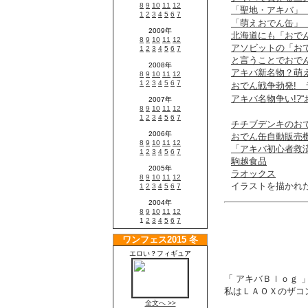
「聖地・アキバ」
「萌えおでん缶」 
北海道にも「おで
アソビットの「お
と言うことでおで
アキバ新名物？萌え
おでん戦争勃発!
アキバ名物争い!?
チチブデンキのお
おでん缶自動販売
「アキバ初心者救
駒越食品
ラオックス
イラストを描かれ
「 アキバＢｌｏｇ
私はＬＡＯＸのザコン