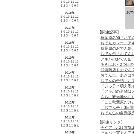
おで
【関連記事】
秋葉原名物「おで
おでんカレー、ア
秋葉原のおでん缶
おでん缶「おてん
アキバのおでん缶
あきばお～2つ目
武装商店もおでん？
おでん缶、あきば
おでんの缶詰「お
ドジっ子？萌え系
「アキバの名物は
さらに観光地化し
「ここ秋葉原だけ
「おでん缶」3日間
おでん缶の自動販
【関連リンク】
今やアキバは電気
アキバで買える三