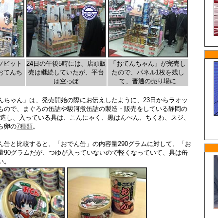
ソビット
24日の午後5時には、店頭販
「おてんちゃん」が完売し
おてんち
売は継続していたが、平台
たので、パネル1枚を残し
は空っぽ
て、普通の売り場に
んちゃん」は、発売開始の際にお伝えしたように、23日からラオッ
もので、まぐろの缶詰や駿河煮缶詰の製造・販売をしている静岡の
製造し、入っている具は、こんにゃく、黒はんぺん、ちくわ、スジ、
ら卵の
7種類
。
ん缶と比較すると、「おでん缶」の内容量290グラムに対して、「お
量90グラムだが、つゆが入っていないので軽くなっていて、具は缶
い。