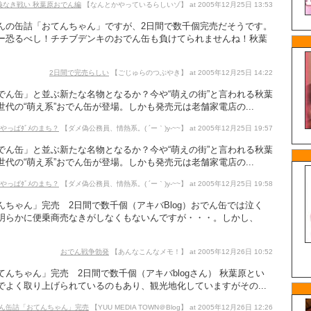
義なき戦い 秋葉原おでん編
【なんとかやっているらしいゾ】 at 2005年12月25日 13:53
んの缶詰「おてんちゃん」ですが、2日間で数千個完売だそうです。
ー恐るべし！チチブデンキのおでん缶も負けてられませんね！秋葉
2日間で完売らしい
【ごじゅらのつぶやき】 at 2005年12月25日 14:22
ん缶」と並ぶ新たな名物となるか？今や“萌えの街”と言われる秋葉
代の“萌え系”おでん缶が登場。しかも発売元は老舗家電店の...
はやっぱﾀﾞﾒのまち？
【ダメ偽公務員、情熱系。( ´ー｀)y-~~】 at 2005年12月25日 19:57
ん缶」と並ぶ新たな名物となるか？今や“萌えの街”と言われる秋葉
代の“萌え系”おでん缶が登場。しかも発売元は老舗家電店の...
はやっぱﾀﾞﾒのまち？
【ダメ偽公務員、情熱系。( ´ー｀)y-~~】 at 2005年12月25日 19:58
んちゃん」完売 2日間で数千個（アキバBlog）おでん缶では泣く
明らかに便乗商売なきがしなくもないんですが・・・。しかし、
おでん戦争勃発
【あんなこんなメモ！】 at 2005年12月26日 10:52
んちゃん」完売 2日間で数千個（アキバblogさん） 秋葉原とい
でよく取り上げられているのもあり、観光地化していますがその...
ん缶詰「おてんちゃん」完売
【YUU MEDIA TOWN＠Blog】 at 2005年12月26日 12:26