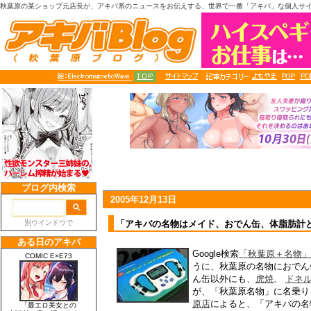
秋葉原の某ショップ元店長が、アキバ系のニュースをお伝えする、世界で一番「アキバ」な個人サ
2005年12月13日
「アキバの名物はメイド、おでん缶、体脂肪計
Google検索
「秋葉原＋名物」
うに、秋葉原の名物におでん
ん缶以外にも、
虎焼
、
ドネ
が、「秋葉原名物」に名乗り
原店
によると、「アキバの名