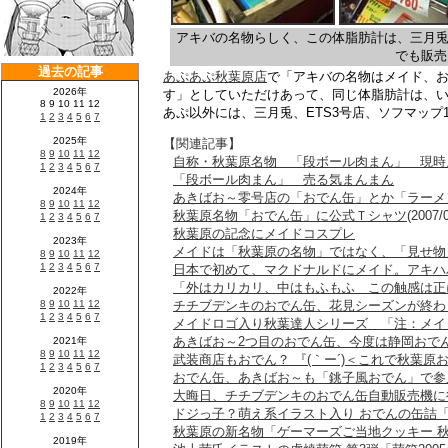
アキバの名物らしく、この体脂肪計は、三月兎、
でも販売
あぷあぷ秋葉原店
で「アキバの名物はメイド、
す」としていただけあって、同じ体脂肪計は、
あぷ以外には、三月兎、ETS3号店、ソフマップ
【関連記事】
自称・秋葉原名物 「段ボール肉まん」 現時
「段ボール肉まん」 売る気まんまん
あきばお～零号店の「おでん缶」とか「ラーメ
秋葉原名物「おでん缶」に公式Ｔシャツ
(2007/
秋葉原の記念にメイドコスプレ
メイドは「秋葉原の名物」ではなく、「見せ物
日本で初めて、マクドナルドにメイド。アキハ
「外はカリカリ、中はもふもふ この触感は正
チチブデンキのおでん缶、花見シーズンが終わ
メイドロゴ入り秋葉達人シリーズ 「注：メイ
あきばお～2つ目のおでん缶、今度は静岡おで
武装商店もおでん？ 『(｀ー´)＜これで秋葉
おでん缶、あきばお～も「銚子風おでん」で参
大晦日、チチブデンキのおでん缶自動販売機に
ドジっ子？萌え系イラスト入り おでんの缶詰
秋葉原の新名物「ゲーマーズご当地クッキー 