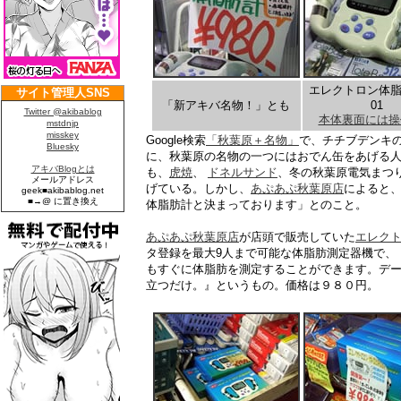
エレクトロン体脂
「新アキバ名物！」とも
01
本体裏面には操
Google検索
「秋葉原＋名物」
で、チチブデンキ
に、秋葉原の名物の一つにはおでん缶をあげる
も、
虎焼
、
ドネルサンド
、冬の秋葉原電気まつ
げている。しかし、
あぷあぷ秋葉原店
によると
体脂肪計と決まっております」とのこと。
あぷあぷ秋葉原店
が店頭で販売していた
エレク
タ登録を最大9人まで可能な体脂肪測定器機で、
もすぐに体脂肪を測定することができます。デ
立つだけ。』というもの。価格は９８０円。