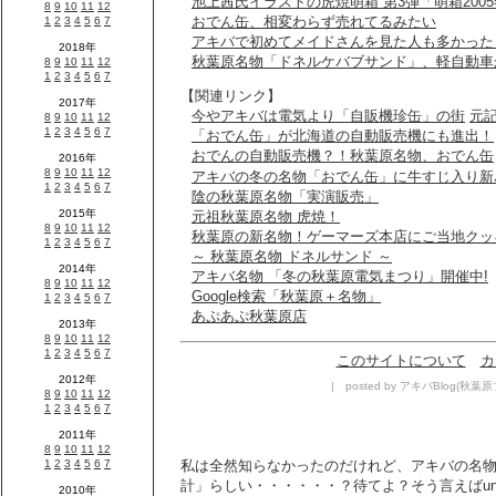
池上茜氏イラストの虎焼萌箱 第3弾「萌箱200
おでん缶、相変わらず売れてるみたい
アキバで初めてメイドさんを見た人も多かった
秋葉原名物「ドネルケバブサンド」、軽自動車
【関連リンク】
今やアキバは電気より「自販機珍缶」の街
元
「おでん缶」が北海道の自動販売機にも進出！
おでんの自動販売機？！秋葉原名物、おでん缶
アキバの冬の名物「おでん缶」に牛すじ入り新
陰の秋葉原名物「実演販売」
元祖秋葉原名物 虎焼！
秋葉原の新名物！ゲーマーズ本店にご当地クッ
～ 秋葉原名物 ドネルサンド ～
アキバ名物 「冬の秋葉原電気まつり」開催中!
Google検索「秋葉原＋名物」
あぷあぷ秋葉原店
このサイトについて
カ
| posted by アキバBlog(秋葉原ブロ
私は全然知らなかったのだけれど、アキバの名
計」らしい・・・・・・？待てよ？そう言えばunit o