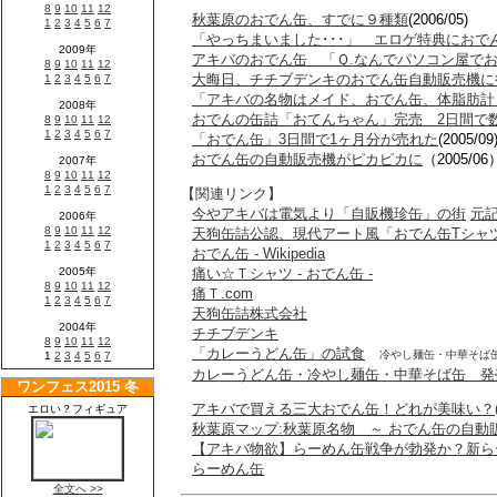
秋葉原のおでん缶、すでに９種類
(2006/05)
「やっちまいました･･･」 エロゲ特典におで
アキバのおでん缶 「Ｑ.なんでパソコン屋で
大晦日、チチブデンキのおでん缶自動販売機に
「アキバの名物はメイド、おでん缶、体脂肪計
おでんの缶詰「おてんちゃん」完売 2日間で
「おでん缶」3日間で1ヶ月分が売れた
(2005/09
おでん缶の自動販売機がピカピカに
（2005/06
【関連リンク】
今やアキバは電気より「自販機珍缶」の街
元
天狗缶詰公認、現代アート風「おでん缶Tシャ
おでん缶 - Wikipedia
痛い☆Ｔシャツ - おでん缶 -
痛Ｔ.com
天狗缶詰株式会社
チチブデンキ
「カレーうどん缶」の試食
冷やし麺缶・中華そば
カレーうどん缶・冷やし麺缶・中華そば缶 発
アキバで買える三大おでん缶！どれが美味い？
秋葉原マップ:秋葉原名物 ～ おでん缶の自動
【アキバ物欲】らーめん缶戦争が勃発か？新ら
らーめん缶