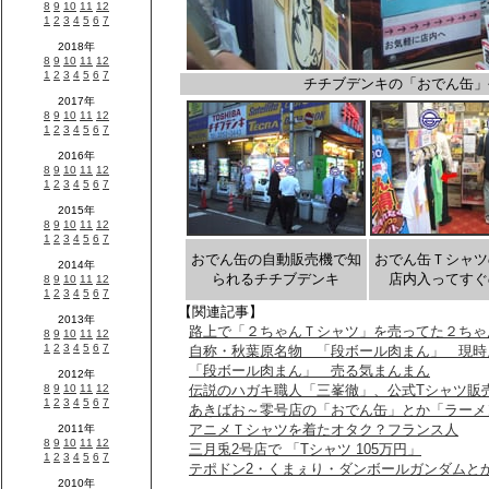
チチブデンキの「おでん缶」
おでん缶の自動販売機で知
おでん缶Ｔシャツ
られるチチブデンキ
店内入ってすぐ
【関連記事】
路上で「２ちゃんＴシャツ」を売ってた２ちゃ
自称・秋葉原名物 「段ボール肉まん」 現時
「段ボール肉まん」 売る気まんまん
伝説のハガキ職人「三峯徹」、公式Tシャツ販
あきばお～零号店の「おでん缶」とか「ラーメ
アニメＴシャツを着たオタク？フランス人
三月兎2号店で 「Tシャツ 105万円」
テポドン2・くまぇり・ダンボールガンダムと