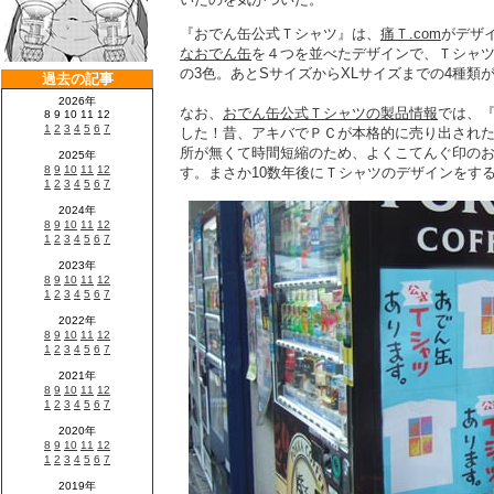
『おでん缶公式Ｔシャツ』は、
痛Ｔ.com
がデザ
なおでん缶
を４つを並べたデザインで、Ｔシャ
の3色。あとSサイズからXLサイズまでの4種類が
なお、
おでん缶公式Ｔシャツの製品情報
では、
した！昔、アキバでＰＣが本格的に売り出され
所が無くて時間短縮のため、よくこてんぐ印の
す。まさか10数年後にＴシャツのデザインをす