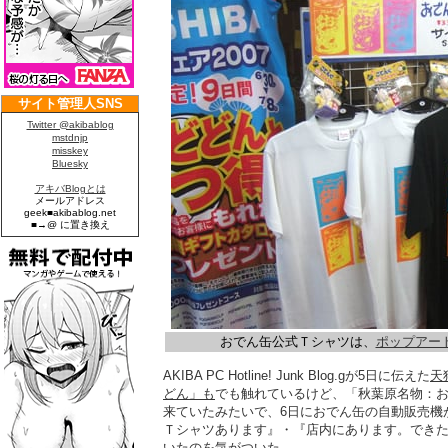
おでん缶公式Ｔシャツは、
ポップアー
AKIBA PC Hotline! Junk Blog.gが5日に伝えた
天
どん」も
でも触れているけど、「秋葉原名物：
来ていたみたいで、6日におでん缶の自動販売機
Ｔシャツあります』・『店内にあります。でき
いたのを気がついた。