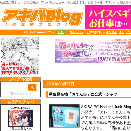
秋葉原の某ショップ元店長が、アキバ系のニュースをお伝えする、世界で一番「アキバ」な個人サ
2007年08月07日
秋葉原名物「おでん缶」に公式Ｔシャツ
AKIBA PC Hotline! Junk 
が発売、「カレーうどん」も
おでん缶」に
おでん缶公式Ｔ
でん缶の自動販売機がある
チ
ツあります』・『店内にあり