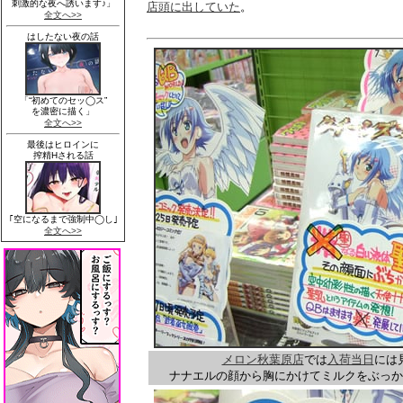
店頭に出していた
。
メロン秋葉原店
では
入荷当日
には
ナナエルの顔から胸にかけてミルクをぶっか