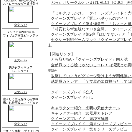
ぶっかけサークルといえばERECT TOUCH [画
「ミルクぶっかけ」 クイーンズブレイド：光
クイーンズブレイド「冥土へ誘うものアイリ」
クイーンズブレイド第４弾発売 「ちょっと飛
「相変わらず無駄なエロさ全開」 クイーンズ
クイーンズブレイド第2弾「はいてない」と「
セクシー対戦ゲームブック「クイーンズブレイ
ト
【関連リンク】
とら取り扱い「クイーンズブレイド」同人誌 
全然戦ってる絵じゃないしコレ！白濁液とか意
更新分
攻撃していようがダメージ受けようが関係無い
武器屋カトレア 「ゲマ屋のエロ担当としては
クイーンズブレイド公式
クイーンズブレイドとは
キャラクター紹介 光明の天使ナナエル
キャラクター紹介 武器屋カトレア
クイーンズブレイド 遊び方解説
クイーンズブレイド 第６シリーズプレビュー
クイーンズブレイド 第６シリーズプレビュー