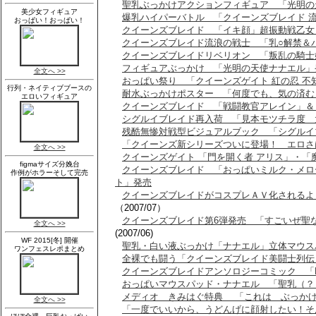
聖乳ぶっかけアクションフィギュア 「光明の
爆乳ハイパーバトル 「クイーンズブレイド 
クイーンズブレイド 「イキ顔」超振動戦乙女
クイーンズブレイド流浪の戦士 「乳○解禁＆
クイーンズブレイドリベリオン 「叛乱の騎士
フィギュアぶっかけ 「光明の天使ナナエル」
おっぱい祭り 「クイーンズゲイト 紅の忍 不
耐水ぶっかけポスター 「何度でも、気の済む
クイーンズブレイド 「戦闘教官アレイン」＆
シグルイブレイド再入荷 「見本モツチラ度 
残酷無惨対戦型ビジュアルブック 「シグルイ
「クイーンズ新シリーズついに登場！ エロさ
クイーンズゲイト 「門を開く者 アリス」・「
クイーンズブレイド 「おっぱいミルク・メロ
ト」発売
クイーンズブレイドがコスプレＡＶ化されるよ
（2007/07）
クイーンズブレイド第6弾発売 「すごいぜ聖
(2007/06)
聖乳・白い液ぶっかけ「ナナエル」立体マウス
全裸でも闘う「クイーンズブレイド美闘士列伝
クイーンズブレイドアンソロジーコミック 「F
おっぱいマウスパッド・ナナエル 「聖乳（？
メディオ きみはぐ特典 「これは ぶっか
「一度でいいから、うどんげに顔射したい！そ