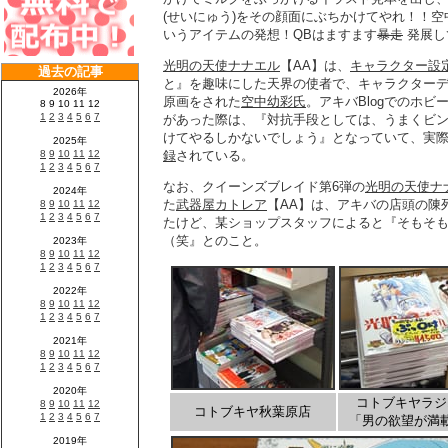
(せいにゅう)をその顔面にぶちかけてやれ！！
いうアイテムの発想！QBはますます
暴走
発展し
光明の天使ナナエル
【AA】は、
キャラクター設
と』を趣味にした天界の使者で、キャラクター
原画をされた
空中幼彩氏
。アキバBlogでのホビ
があった際は、『対抗手段としては、うまくビン
けてやるしかないでしょう』となっていて、実
録
されている。
なお、クイーンズブレイド第6弾の
光明の天使ナ
た
武器屋カトレア
【AA】は、アキバの店頭の陳
たけど、某ショップスタッフによると『そもそ
（笑』とのこと。
コトブキヤラジ
コトブキヤ秋葉原店
「男の欲望が満