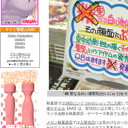
「
精
聖なる白い液聖乳(せいにゅう)を
秋葉原では
14日にいくつかのショップに入荷
し
使ナナエル
【AA】は、翌15日には入荷してい
ラジオ会館＆秋葉原店・ゲーマーズ本店でも見
メロン秋葉原店
では
入荷当日
には見かけなかった
かけてミルクをぶっかけるイラスト見本を出し、