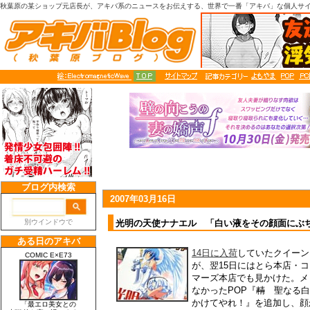
秋葉原の某ショップ元店長が、アキバ系のニュースをお伝えする、世界で一番「アキバ」な個人サ
2007年03月16日
光明の天使ナナエル 「白い液をその顔面にぶ
14日に入荷
していたクイーン
が、翌15日にはとら本店・
マーズ本店でも見かけた。メ
なかったPOP『
精
聖なる白い
かけてやれ！』を追加し、顔