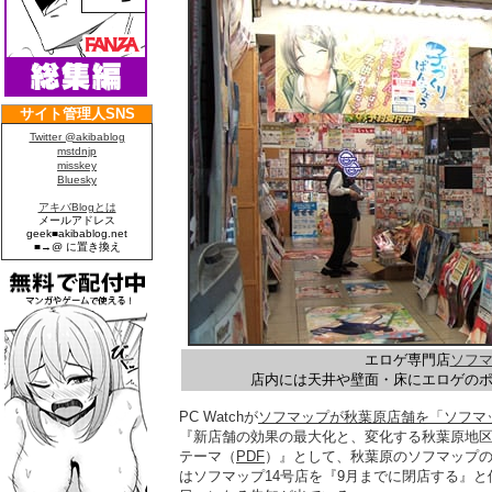
エロゲ専門店
ソフマ
店内には天井や壁面・床にエロゲの
PC Watchが
ソフマップが秋葉原店舗を「ソフマ
『新店舗の効果の最大化と、変化する秋葉原地
テーマ（
PDF
）』として、秋葉原のソフマップの店
はソフマップ14号店を『9月までに閉店する』