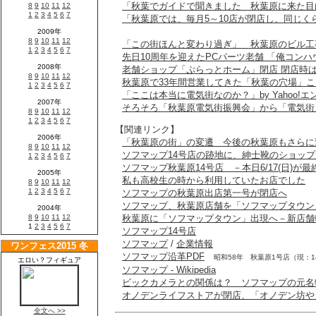
「秋葉でガイドで聞きました 秋葉原に来た目
「秋葉原では、毎月5～10店が閉店し、同じく
「この街ほんと変わり過ぎ」 秋葉原のビル工
先日10周年を迎えたPCパーツ老舗 「俺コンハ
老舗ショップ「ぷらっとホーム」閉店 閉店時
秋葉原で33年間営業してきた「秋葉の穴場」こと
「ここは本当に電気街なのか？」by Yahoo!
そろそろ「秋葉原電気街振興会」から「電気街
【関連リンク】
「秋葉原の街」の変遷 今後の秋葉原もさらに
ソフマップ14号店の跡地に、紳士靴のショッ
ソフマップ秋葉原14号店 －本日6/17(日)が
私も高校生の時から利用していたお店でした
ソフマップの秋葉原出店第一号が閉店へ
ソフマップ、秋葉原店舗を「ソフマップタウン
秋葉原に「ソフマップタウン」出現へ－新店舗
ソフマップ14号店
ソフマップ
/
企業情報
ソフマップ沿革PDF
昭和58年 秋葉原1号店（現：
ソフマップ - Wikipedia
ビックカメラとの関係は？ ソフマップの元名
オノデンライフストアが閉店、「オノデン坊や