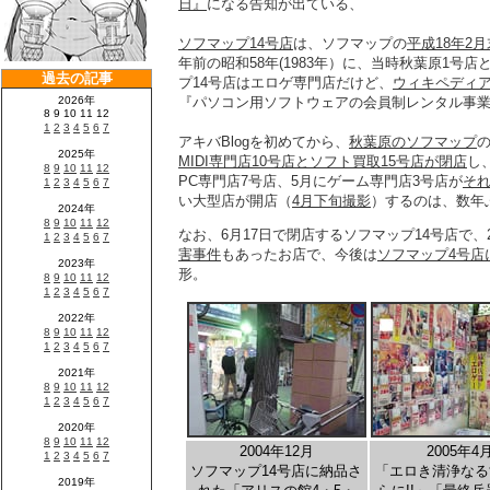
日』
になる告知が出ている、
ソフマップ14号店
は、ソフマップの
平成18年2
年前の昭和58年(1983年）に、当時秋葉原1号
プ14号店はエロゲ専門店だけど、
ウィキペディ
『パソコン用ソフトウェアの会員制レンタル事
アキバBlogを初めてから、
秋葉原のソフマップ
の
MIDI専門店10号店とソフト買取15号店が閉店
し
PC専門店7号店、5月にゲーム専門店3号店が
そ
い大型店が開店（
4月下旬撮影
）するのは、数年
なお、6月17日で閉店するソフマップ14号店で、2
害事件
もあったお店で、今後は
ソフマップ4号店
形。
2004年12月
2005年4
ソフマップ14号店に納品さ
「エロき清浄なる