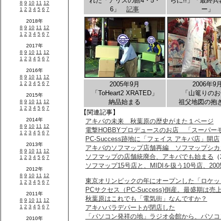
れた「アリスの館4・5・
らに!!」「最終
6」
記事
ー」
2005年9月
2006年9
「ToHeart2 XRATED」
「山篭りのお
納品始まる
祖父地図の抱
【関連記事】
アキバの未来 秋葉原の歴史がまた１ページ
電撃HOBBYプロデュースのお店 「スーパー
PC-Success跡地に「フェイス アキバ店」開店
アキバのソフマップ店舗再編 ソフマップシカ
ソフマップの店舗統廃合、アキバでも始まる
（
ソフマップ15号店と、MIDIを扱う10号店、20
東京オリンピックの年にオープンした「ロケッ
PCサクセス（PC-Success)倒産。最盛期は売上
秋葉原はこれでも「電気街」なんですか？
アキハバラデパートが閉店した
「パソコン発祥の地」ラジオ会館から、パソコ