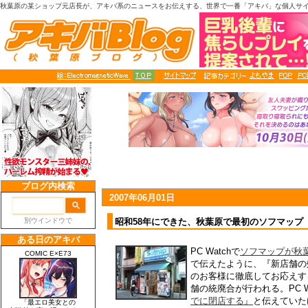
秋葉原の某ショップ元店長が、アキバ系のニュースをお伝えする、世界で一番「アキバ」な個人サ
2007年06月01日
昭和58年にできた、秋葉原で最初のソフマップ
PC Watchで
ソフマップが秋
で伝えたように、『新店舗の
のお客様に徹底してお応えす
舗の統廃合が行われる。PC W
でに閉店する』
と伝えていた