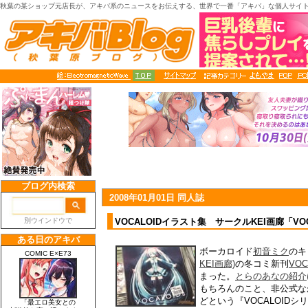
秋葉の某ショップ元店長が、アキバ系のニュースをお伝えする、世界で一番「アキバ」な個人サイト
2008年01月01日 同人誌
VOCALOIDイラスト集 サークルKEI画廊「VOC
ボーカロイド
初音ミク
のキ
KEI画廊)
の冬コミ新刊
VOC
まった。
とらのあなの紹介
もちろんのこと、非公式な
どという『VOCALOID