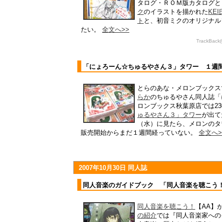
タログ・ＲＯＭ版カタログと
ク
のイラストを描かれた
KEI
ト
と、初音ミクのオリジナル
たい。
全文へ>>
TrackBack
「にょろーん☆ちゅるやさん３」タワー １週
とらのあな・メロンブックス
らか
のちゅるやさん同人誌「
ロンブックス秋葉原店では23
ゅるやさん３」タワー
が出て
（水）に見たら、メロンのタ
販売開始からまだ１週間経っていない。
全文へ>
2007年10月30日 同人誌
同人音楽のガイドブック 「同人音楽を聴こう
同人音楽を聴こう！
【AA】
の紹介
では『同人音楽家への