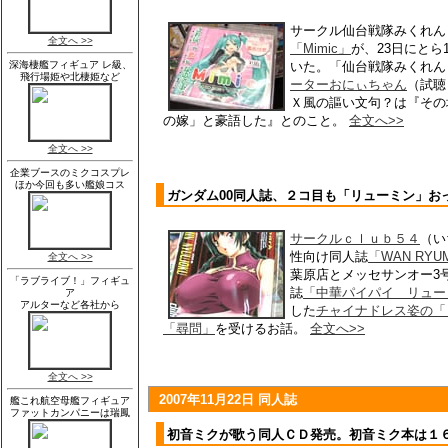
サークル仙台戦隊みくれん
「Mimic」
が、23日にと
いた。「仙台戦隊みくれん
ーターおにぃちゃん
（試聴
Ｘ風の謳い文句？は『その
の嫁」と豪語した』とのこと。
全文へ>>
ガンダム00同人誌、２コ目も「リューミン」お
サークルｃｌｕｂ５４
（い
性向け同人誌
「WAN RYUM
葉原店とメッセサンオー3
誌
「中華パイパイ リュー
した
チャイナドレス姿の「
「尋問」
を受けるお話。
全文へ>>
2007年11月22日 同人誌
初音ミクが歌う同人ＣＤ発売。初音ミク本は１