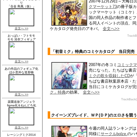
2007年12月29日～大晦日
クマーケット73
の冊子版カ
ックマーケット（コミケ
国の同人作品の制作者とフ
る同人イベントの頂点、同
ケカタログ発売日のアキバ。
全文へ>>
Track
「初音ミク」特典のコミケカタログ 当日完売
2007年の冬コミ
コミックマ
売になった。たちばな書店
ミクの歌を収録したCD
が
ちばな書店秋葉原本店・た
当日にコミケカタログが完
ク」特典
の効果。
全文へ>>
TrackBack
クイーンズブレイド、ＷＰ(ＤＰ)のエロさを競
今週の同人誌ランキングは
同様に
サークルbolze.
のハ