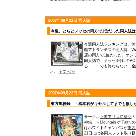
2007年09月23日 同人誌
今週、とらとメッセの両方で1位だった同人誌
今週同人誌ランキングは、
美
船アトランチスの同人誌「War
店の両方で1位だった。オン
同人誌で、メッセ3号店のP
る・・・でも終わらない 全
い。
全文へ>>
2007年09月22日 同人誌
東方風神録 「松本君がキセルしてまでも欲し
サークル
上海アリス幻樂団
の
神録 ～Mountain of Faith.
の
はホワイトキャンバスが
東方
21日には各同人ソフト取り