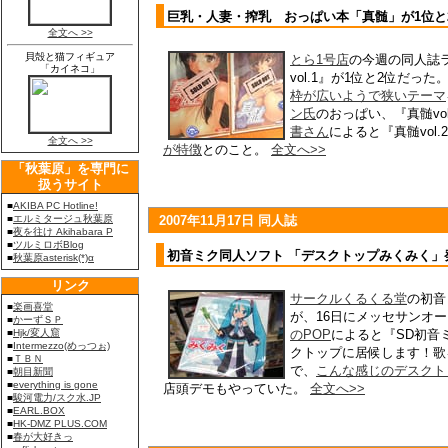
巨乳・人妻・搾乳 おっぱい本「真髄」が1位と
とら1号店
の今週の同人誌ラ
vol.1』が1位と2位だっ
枠が広いようで狭いテーマ
ン氏
のおっぱい、『真髄vol
書さん
によると『真髄vol.
が特徴
とのこと。
全文へ>>
2007年11月17日 同人誌
初音ミク同人ソフト 「デスクトップみくみく」
サークルくるくる堂
の初音
が、16日にメッセサンオ
のPOP
によると『SD初音
クトップに居候します！歌
で、
こんな感じのデスクト
店頭デモもやっていた。
全文へ>>