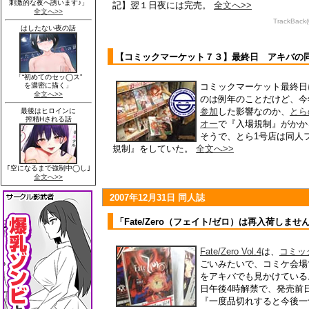
記】翌１日夜には完売。
全文へ>>
TrackBack
【コミックマーケット７３】最終日 アキバの
コミックマーケット最終日
のは例年のことだけど、今年
参加
した影響なのか、
とら
オー
で『入場規制』がかか
そうで、とら1号店は同人
規制』をしていた。
全文へ>>
2007年12月31日 同人誌
「Fate/Zero（フェイト/ゼロ）は再入荷しませ
Fate/Zero Vol.4
は、
コミッ
ごいみたいで、コミケ会場
をアキバでも見かけている。『F
日午後4時解禁で、発売前日
『一度品切れすると今後一