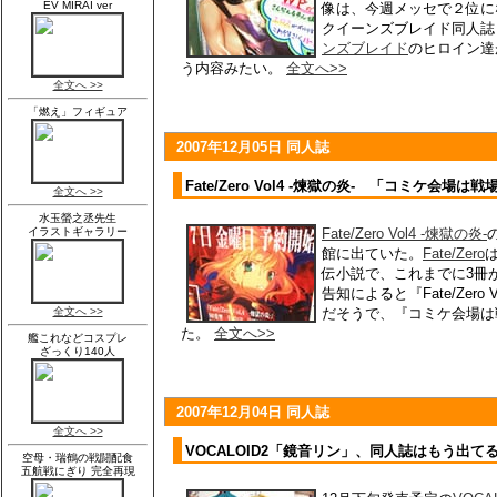
像は、今週メッセで２位に
クイーンズブレイド同人誌『出張
ンズブレイド
のヒロイン達
う内容みたい。
全文へ>>
2007年12月05日 同人誌
Fate/Zero Vol4 -煉獄の炎- 「コミケ会
Fate/Zero Vol4 -煉獄の炎-
館に出ていた。
Fate/Zero
は
伝小説で、これまでに3冊
告知によると『Fate/Zero
だそうで、『コミケ会場は
た。
全文へ>>
2007年12月04日 同人誌
VOCALOID2「鏡音リン」、同人誌はもう出て