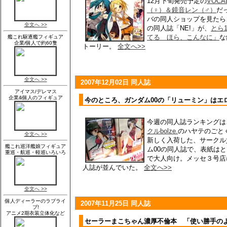
12月下旬発売予定の
VOCA
（♀）＆鏡音レン（♂）
だ
バの同人ショップを見たら
の同人誌「NE!」が、
とら
てる ほら、こんなに」
な
トーリー。
全文へ>>
2007年12月02日 同人誌
今のところ、ガンダム00の「リューミン」はエ
今週の同人誌ランキングは
クルbolze.
のハヤテのごと
新しく入荷した、サークル
ム00の同人誌で、表紙は
で大人向け。メッセ３号店
人誌が並んでいた。
全文へ>>
2007年11月25日 同人誌
セーラーまこちゃん濃厚不倫本 「使い勝手の