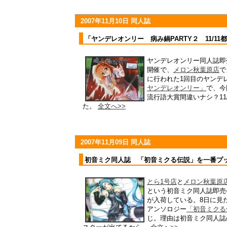
2007年11月10日 同人誌
「ヤンデレオンリー 病み鍋PARTY２ 11/11都産
ヤンデレオンリー同人誌即
開催で、
メロン秋葉原店
で
に行われた1回目のヤンデ
ヤンデレオンリー」
で、今
流行語大賞間違いナシ？11/1
た。
全文へ>>
2007年11月09日 同人誌
初音ミク同人誌 「初音ミクる伝説」を一番プ
とら1号店
と
メロン秋葉原
という初音ミク同人誌即売
が入荷している。8日に見
アンソロジー
「初音ミクる
じ。理由は初音ミク同人誌