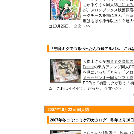
ちゅるやさん同人誌
「にょろ
が、メロンブックス秋葉原店
ークチーズを前に喜ぶ
「ちゅ
度はもはや原作以上！？超人
は10月26日。
全文へ>>
「初音ミクでつるぺったん収録アルバム これ
大炎上さんが
初音ミク参加の
Forest
の東方アレンジ同人C
を見にいった「とら」「メロ
メッセサンオー同人ソフト館
POPは『初音ミクが歌う「
ム これはイイゼ！』だった。
全文へ>>
2007年10月22日 同人誌
2007年冬コミ:コミケ73カタログ 昨年より10
とらのあな1号店
で、
昨年（2