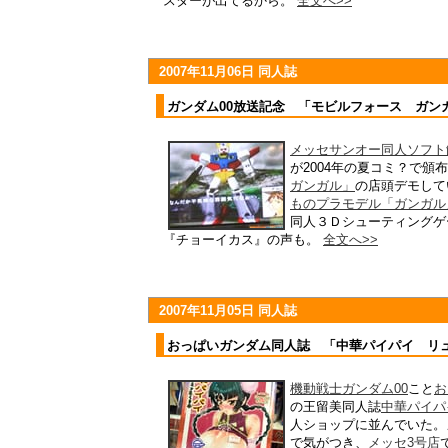
スターが出てるから。
全文へ>>
2007年11月06日 同人誌
ガンダム00放送記念 「モビルフォース ガン
メッセサンオー同人ソフト
が2004年の夏コミ？で頒
ガンガル」
の店頭デモして
ものプラモデル「ガンガル
同人３Ｄシューティングゲ
『チョーイカス』の声も。
全文へ>>
2007年11月05日 同人誌
おっぱいガンダム同人誌 「中華パイパイ リ
機動戦士ガンダム00
こと
お
の王留美同人誌
中華パイパ
人ショップに並んでいた。
で気がつき、
メッセ3号店