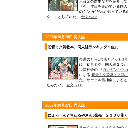
人音楽の歴史などを紹介して
『今、注目を集めている同人
の？”とか”だれが歌っている
ク！』としていた。
全文へ>>
2007年10月28日 同人誌
初音ミク調教本、同人誌ランキング１位に
今週の
とら1号店
と
メッセ3号
は「初音ミク」同人誌２つが
ル雷神会の 『
ガンガンヤら
になる
初音ミク凌辱同人誌
た。サークル雷神会によると
たみたい。
全文へ>>
2007年10月27日 同人誌
にょろーん☆ちゅるやさん3発売 ２３００冊
サークルうつらうららか
の同