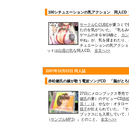
100シチュエーションの乳アクション 同人CD
サークルC-CUBE
が夏コミで
たのを気がついた。『乳もみC
ゲームのＢＧＭ14曲と、
カン
やね』が、乳を揉まれたり、
チュエーションの乳アクショ
ットは
白霞の乳
な同人CD。
全文へ>>
2007年10月03日 同人誌
赤松健氏の嫁が歌う電波ソングCD 「脳がとろ
27日にメロンブックス専売
健氏
の妻）のデビューCD
赤
流！」
は、せなか：オタロード
様子
が伝えられていた。『そ
ブックスにも入荷していて、
（
サンプルMP3
）』とのこと。
全文へ>>