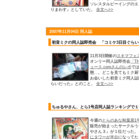
ソレスタルビーイングのエ
りまわす』としていた。
全文へ>>
2007年11月04日 同人誌
初音ミクの同人誌即売会 「コミケ3日目ぐら
11月3日開催の
スキマフェ
オンリー同人誌即売会
「TH
ュース.comさんのレポ
で
態…。どこを見てもミク厨
お会いした初音ミク同人誌
らいだった』とのこと。
全文へ>>
ちゅるやさん、とら1号店同人誌ランキングで１
今週の
とらのあな秋葉原1
販売が始まったサークルう
やさん３』が１位だった。
にタワーが半分
になってた