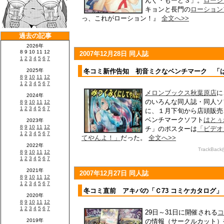
んぐ・もーど３」。
ローシ
キョンと長門の
ローション
っ、これがローション！』
全文へ>>
2007年12月28日 同人誌
冬コミ新作告知 初音ミクなベンチマーク 「
メロンブックス秋葉原店
に
のいろんな同人誌・同人ソ
に、１月下旬から店頭販売
ベンチマークソフト
はとぅ
チ」のポスターは
「ビデオ
てやんよ！」
だった。
全文へ>>
TrackBack
2007年12月27日 同人誌
冬コミ直前 アキバの「Ｃ73 コミケカタログ
29日～31日に開催される
コ
の情報（サークルカット）