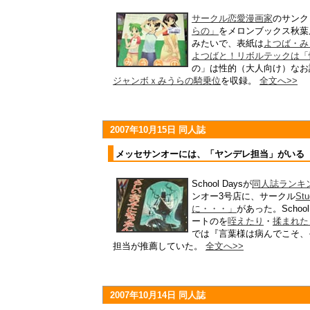
サークル恋愛漫画家
のサンク
らの」
をメロンブックス秋葉
みたいで、表紙は
よつば・み
よつばと！リボルテックは「
の」は性的（大人向け）なお
ジャンボｘみうらの騎乗位
を収録。
全文へ>>
2007年10月15日 同人誌
メッセサンオーには、「ヤンデレ担当」がいる
School Daysが
同人誌ランキ
ンオー3号店に、サークル
Stu
に・・・」
があった。Scho
ートのを
咥えたり
・
揉まれた
では『言葉様は病んでこそ、
担当が推薦していた。
全文へ>>
2007年10月14日 同人誌