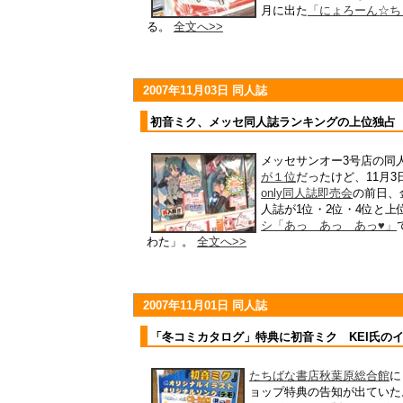
月に出た
「にょろーん☆ち
る。
全文へ>>
2007年11月03日 同人誌
初音ミク、メッセ同人誌ランキングの上位独占
メッセサンオー3号店の同
が１位
だったけど、11月3
only同人誌即売会
の前日、
人誌が1位・2位・4位と上
シ「あっ あっ あっ♥」
わた」。
全文へ>>
2007年11月01日 同人誌
「冬コミカタログ」特典に初音ミク KEI氏の
たちばな書店秋葉原総合館
に
ョップ特典の告知が出ていた