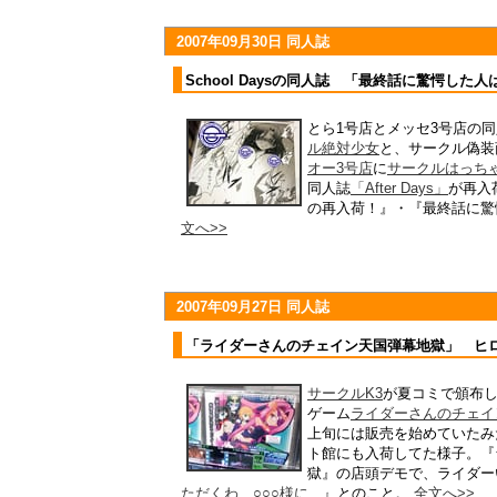
2007年09月30日 同人誌
School Daysの同人誌 「最終話に驚愕した
とら1号店とメッセ3号店の
ル絶対少女
と、サークル偽装
オー3号店
に
サークルはっち
同人誌
「After Days」
が再入荷
の再入荷！』・『最終話に驚
文へ>>
2007年09月27日 同人誌
「ライダーさんのチェイン天国弾幕地獄」 ヒ
サークルK3
が夏コミで頒布
ゲーム
ライダーさんのチェイ
上旬には販売を始めていたみ
ト館にも入荷してた様子。『
獄』の店頭デモで、ライダー
ただくわ、○○○様に…』
とのこと。
全文へ>>