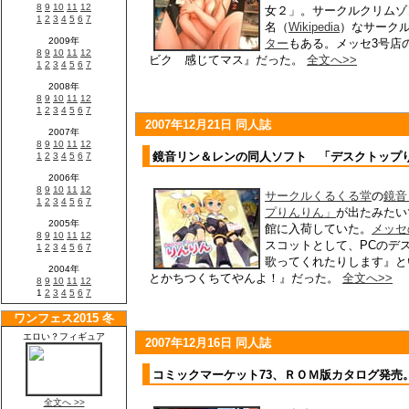
女２」。サークルクリムゾ
名（
Wikipedia
）なサーク
ター
もある。メッセ3号店
ビク 感じてマス』だった。
全文へ>>
2007年12月21日 同人誌
鏡音リン＆レンの同人ソフト 「デスクトップ
サークルくるくる堂
の
鏡音
プりんりん」
が出たみたい
館に入荷していた。
メッセ
スコットとして、PCのデ
歌ってくれたりします』と
とかちつくちてやんよ！』だった。
全文へ>>
2007年12月16日 同人誌
コミックマーケット73、ＲＯＭ版カタログ発売