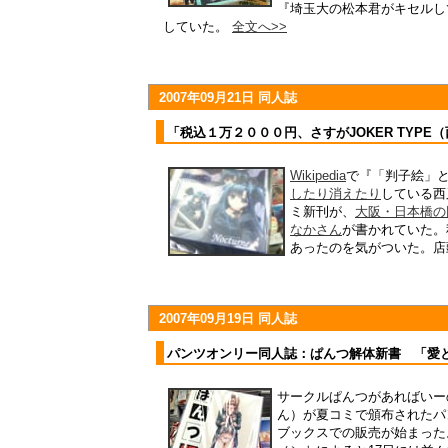
『埼玉大の松本君がキセルし
していた。
全文へ>>
2007年09月21日 同人誌
「税込１万２０００円、さすがJOKER TYPE
Wikipedia
で『「判子絵」
したり消えたり
している西
ミ新刊が、
大阪・日本橋の
なかさん
が書かれていた。
あったのを気がついた。店
2007年09月19日 同人誌
パンツオンリー同人誌：ぱんつ解体新書 「愛
サークルぱんつがあればいー
ん）が夏コミで頒布されたパ
ブックスでの販売が始まった