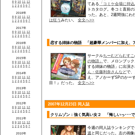
てある
「コミケ会場に持込
トカタログ。冬コミ直前の
った。あと、2週間強にわ
は狂う
みたい。
全文へ>>
恋する姉妹の物語 「超豪華メンバーに加え、ア
サークル
ちーむどらむすこ
の物語」
で、メロンブック
する姉妹の物語」に出演さ
ん・佐藤利奈さんなど
で、
え、アノかーずSPのかー
目！』だった。
全文へ>>
2007年12月23日 同人誌
クリムゾン：強く気高い女２ 「悔しいっ･･･
今週の同人誌ランキングで
週
と同じだった。左の画像