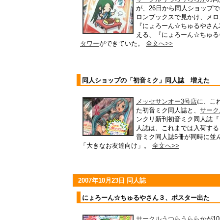
が、26日から同人ショップ
ロンブックスで見かけ、メロン
『にょろーん☆ちゅるやさん
える、『にょろーん☆ちゅる
タワー
ができていた。
全文へ>>
同人ショップの「初音ミク」同人誌 増えた
メッセサンオー3号店
に、こ
た初音ミク同人誌と、
サークル
ンクリ新刊初音ミク同人誌『
人誌は、これまでは入荷する
音ミク同人誌5冊が同時に並
「大きなお友達向け」。
全文へ>>
2007年10月23日 同人誌
にょろーん☆ちゅるやさん３、ポスター出た
サークルうつらうららか
が1