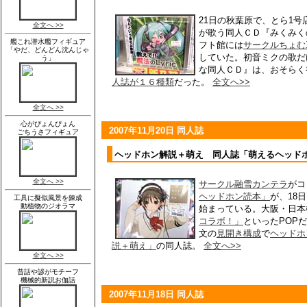
21日の秋葉原で、とら1号
が歌う同人ＣＤ『みくみく
フト館には
サークルちょむ
していた。初音ミクの歌だ
な同人ＣＤ』は、おそらく
人誌が１６種類
だった。
全文へ>>
2007年11月20日 同人誌
ヘッドホン解説＋萌え 同人誌「萌えるヘッド
サークル融雪カンテラ
がコ
ヘッドホン読本」
が、18
始まっている。大阪・日本
コラボ！」
といったPOP
文の
見開き構成
で
ヘッドホ
説＋萌え」
の同人誌。
全文へ>>
2007年11月18日 同人誌