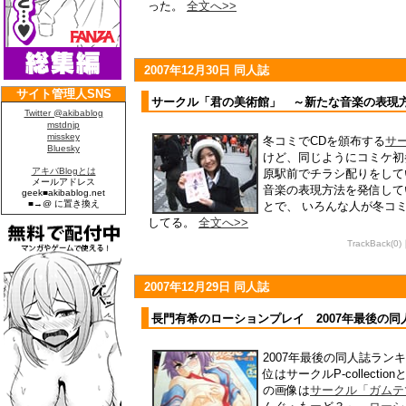
った。
全文へ>>
2007年12月30日 同人誌
サークル「君の美術館」 ～新たな音楽の表現
冬コミでCDを頒布する
サ
けど、同じようにコミケ初
原駅前でチラシ配りをし
音楽の表現方法を発信して
とで、 いろんな人が冬コ
してる。
全文へ>>
TrackBack(0
2007年12月29日 同人誌
長門有希のローションプレイ 2007年最後の同
2007年最後の同人誌ラン
位はサークルP-collect
の画像は
サークル「ガムテ