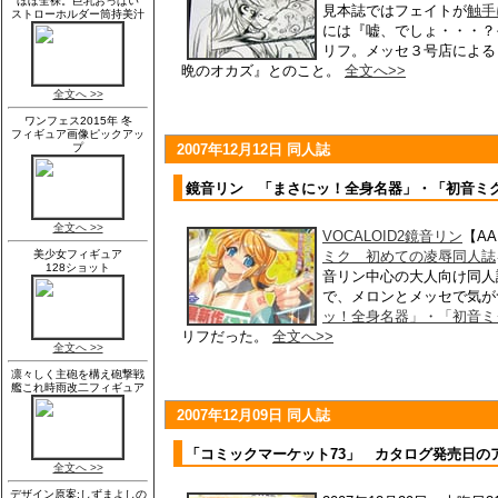
見本誌ではフェイトが
触手
には『嘘、でしょ・・・？
リフ。メッセ３号店による
晩のオカズ』とのこと。
全文へ>>
2007年12月12日 同人誌
鏡音リン 「まさにッ！全身名器」・「初音ミ
VOCALOID2鏡音リン
【A
ミク 初めての凌辱同人誌
音リン中心の大人向け同人
で、メロンとメッセで気が
ッ！全身名器」・「初音ミ
リフだった。
全文へ>>
2007年12月09日 同人誌
「コミックマーケット73」 カタログ発売日の