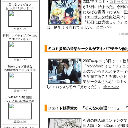
2007年冬コミ・
コミックマ
が15日に始まった。今回
たちばな書店（たぶん、
初
（
エロサンタ特典
効果？）
『16日には完売しそう』
は、例年より売れてるぽい。
全文へ>>
Track
冬コミ参加の音楽サークルがアキバでチラシ配
2007年冬コミ3日で、１
「Monofonic（モノフォ
ルの
ひかるさん
とギター？
を配布することを書いたビ
楽サークルさんが『コミケ
しい（たぶん初めて見かけた）。
全文へ>>
フェイト触手責め 「そんなの無理･･･！」 
今週の同人誌ランキングで
同人誌「GrindCore」が