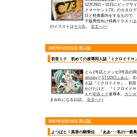
12月29日～31日にビッグ
クマーケット73）のカタロ
日と特典案内をするもので、
子版男性向け特典イラストは
のイラストは
ヤス氏
。
全文へ>>
2007年10月21日 同人誌
初音ミク 初めての凌辱同人誌「ミクロイドＨ
とら1号店とメッセ3号店の
allstars
と
STUDIOふあん
。左
人誌『ミクロイドＨ』。初音
かけたけど、『ミクロイドＨ
んだ
初音ミク
凌辱本。
ガンガ
まみれになるお話。
全文へ>>
2007年10月16日 同人誌
よつばと！風香の騎乗位 「ああ･･･私の一番奥