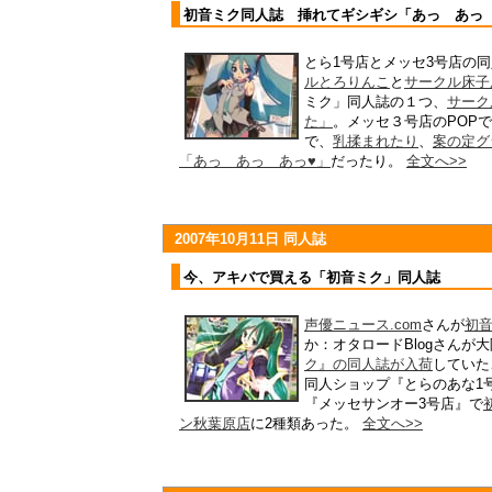
初音ミク同人誌 挿れてギシギシ「あっ あっ
とら1号店とメッセ3号店の
ルとろりんこ
と
サークル床子
ミク」同人誌の１つ、
サーク
た」
。メッセ３号店のPOP
で、
乳揉まれたり
、
案の定グ
「あっ あっ あっ♥」
だったり。
全文へ>>
2007年10月11日 同人誌
今、アキバで買える「初音ミク」同人誌
声優ニュース.com
さんが
初音
か：オタロードBlogさんが
ク』の同人誌が入荷
していた
同人ショップ『とらのあな1
『メッセサンオー3号店』で
ン秋葉原店
に2種類あった。
全文へ>>