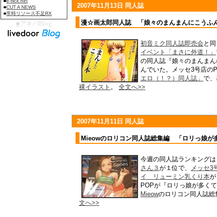
2007年11月13日 同人誌
漫☆画太郎同人誌 「娘々のまんまんにこうふ
初音ミク同人誌即売会
と同
イベント「まさに外道！」
の同人誌『娘々のまんまん
んでいた。メッセ3号店のP
エロ（！？）同人誌」
で、
裸イラスト
。
全文へ>>
2007年11月11日 同人誌
Mieowのロリコン同人誌総集編 「ロリっ娘
今週の同人誌ランキングは
さん３
が１位で、
メッセ3
イ リューミン乳くり本
が
POPが『ロリっ娘が多く
Mieow
のロリコン同人誌総
文へ>>