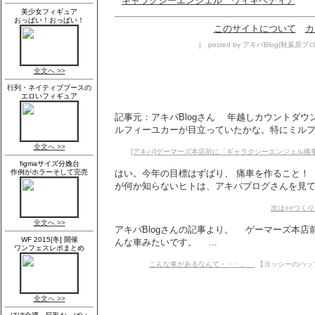
ギャラクシーエンジェル ウィキペディア
このサイトについて
カ
| posted by アキバBlog(秋葉原ブログ)
記事元：アキバBlogさん 年越しカウントダ
ルフィーユカーが目立っていたかな。特にミルフィ
[アキバ]ゲーマーズ本店前に「ギャラクシーエンジェル痛
はい。今年の目標はずばり、 痛車を作ること！ 
が何か知らないヒトは、アキバブログさんを見てみよ
次は○○つくり
アキバBlogさんの記事より。 ゲーマーズ本店
んな車みたいです。 ...
こんな車があるなんて・・・。
【ヨッシーのハップハ