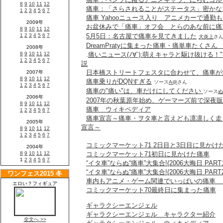
痛車：「さらされることがステータス」密かな
痛車 Yahooニュース入り アニメカーで通勤
お盆休みで「痛車」オフ会 とらのあな前に
5月5日：名古屋で痛車を見てきました
大炎上
さ
DreamPratyに集まった痛車・痛単車たくさん
.
痛いニュース(ﾉ∀`):萌えキャラと駆け抜ける
説
日本橋ストリートフェスタに合わせて、痛車が
痛車乗りがDQNすぎる
ソース
A@
さん
痛車の"痛い"は、車だけにしてください
ソース
ぬ
2007年の秋葉原年始め、ゲーマーズ前で深夜
痛車 ウィキペディア
痛車宣言～痛車・ヲタ車と言えども凛凛しく走
宣言～
コミックマーケット71 2日目と3日目に見かけ
コミックマーケット71初日に見かけた痛車
“イタ車”ならぬ“痛車”大集合!(2006大晦日 PART1
“イタ車”ならぬ“痛車”大集合!(2006大晦日 PART2
車内もアニメ・ゲーム関連でいっぱいの痛車 
コミックマーケット70最終日に集まった痛車
ギャラクシーエンジェル
ギャラクシーエンジェル キャラクター紹介