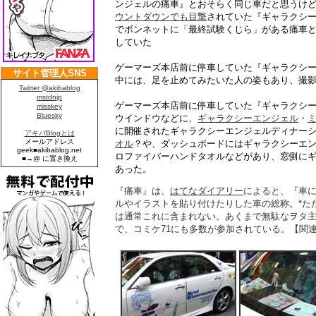
ンジェルの痛車』とおそらく同じ車だと思うけど
ウントダウンでも目撃
されていた『ギャラクシ
でボンネットに「最終試験くじら」がある痛車と
していた
ゲーマーズ本店前に停車していた『ギャラクシ
中には、足を止めてみたいた人の姿もあり、撮
ゲーマーズ本店前に停車していた『ギャラクシ
ウインドウなどに、
ギャラクシーエンジェル
・
に開催されたギャラクシーエンジェルディナー
オル
？や、ダッシュボードにはギャラクシーエ
ロファイバーハンドタオルなどがあり、窓側に
あった。
『痛車』は、
はてなダイアリー
によると、『車
ルやイラストを貼り付けたりした車の総称。*た
は通常これに含まれない。あくまで無駄なヲタ
で、コミケ71にも多数が参加されている。【関