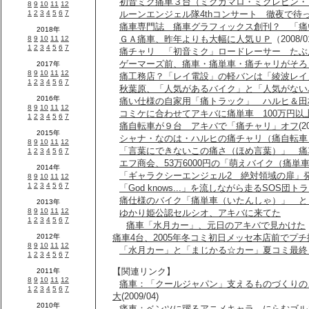
初音ミク痛車３台（ミクカマロ・ミクレビン・
ルーンエンジェル隊4thコンサート 徹夜で待
痛車専門誌 痛車グラフィックス創刊？ 「痛
ＧＡ痛車、昨年よりも大幅に人気ＵＰ
（2008/
痛チャリ 「初音ミク」ロードレーサー たぶ
ゲーマーズ前、痛車・痛単車・痛チャリがそろ
痛工務店？「レイ電設」の軽バンは「綾波レイ
秋葉原、「人気があるバイク」と「人気がない
痛い仕様の自家用「痛トラック」 ハルヒ＆田
コミケに合わせてアキバに痛単車 100万円以
痛自転車が９台 アキバで「痛チャリ」オフ
(2
シャナ・なのは・ハルヒの痛チャリ（痛自転車
「言葉にできないこの痛さ（ほめ言葉）」 痛
エフ商会、53万6000円の「萌えバイク（痛単
「ギャラクシーエンジェル2 絶対領域の扉」
「God knows...」を流しながら走るSOS団
痛仕様のバイク「痛単車（いたんしゃ）」 と
ゆかり姫公認セルシオ、アキバに来てた
痛車「水月カー」、元日のアキバで見かけた
痛車4台、2005年冬コミ初日メッセ本店前でプ
「水月カー」と「まじかる☆カー」夏コミ最終
【関連リンク】
痛車：「クールジャパン」支えるものづくりの
大
(2009/04)
痛車：ベンツに躍るアニメキャラ、にらむゴル