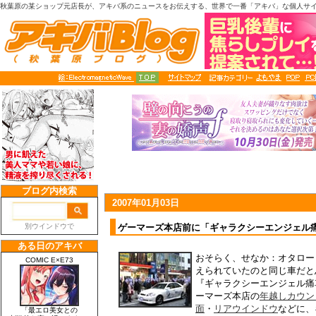
秋葉原の某ショップ元店長が、アキバ系のニュースをお伝えする、世界で一番「アキバ」な個人サ
2007年01月03日
ゲーマーズ本店前に「ギャラクシーエンジェル
おそらく、せなか：オタロード
えられていたのと同じ車だと
『ギャラクシーエンジェル痛
ーマーズ本店の
年越しカウン
面
・
リアウインドウ
などに、