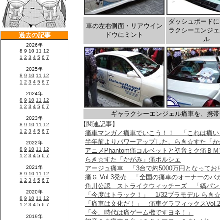
ダッシュボードに
車の左右側面・リアウイン
ラクシーエンジェ
ドウにミント
ル
ギャラクシーエンジェル痛車を、携帯
【関連記事】
痛車マンガ／痛車でいこう！！ 「これは痛い
半年前よりパワーアップした、らき☆すた「か
アニメPhantom痛コルベットと初音ミク痛ＢＭ
らき☆すた「かがみ」痛ポルシェ
アージュ痛車 「3台で約5000万円となってお
痛Ｇ Vol.3発売 「全国の痛車のオーナーの
角川公認 ストライクウィッチーズ 「縞パン
「今度はトラック！」 1/32プラモデル ら
「痛車は文化だ！」 痛車グラフィックスVol.
「今、時代は痛ゲーム機ですヨネ！」