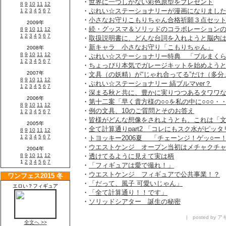
・
世界に一つしかない彩色原型をプレゼント
・
ぷれい☆ステーショナリーが漫画になりまし
・
小さなお守りこもりちゃん合格祈願３点セッ
・
続・グッスマ＆ソリッドのコラボレーション
・
取扱説明書に、どんな台詞を入れようと脳内
・
新キャラ 小さなお守り「こもりちゃん」
・
ぷれい☆ステーショナリー特典 「ブルまく
・
ちょっぴり本気でガレージキットを始めよう
・
文具（の妖精）が“じゃれ合ってる”だけ（多分
・
ぷれい☆ステーショナリー 縞ブルマver？
・
深まる秋と共に、豊かに実りつつあるタワワ
・
第十二案「早く貴方様の○○を私の中に○○○・
・
例の文具、10のご質問とそのお答え
・
皆様がどんな想像をされようとも、これは「
・
全て計算通りpart2 「コレにもスク水がピッタ
・
トヨッキー2006夏 「チェーンジ！ゲッ○ー
・
ウエストケンジ オープン当初はメチャクチ
・
透けてるように見えて実は柄
・
「フィギュアは愛で撮れ！」
・
ウエストケンジ フィギュアで公共事業！？
・
「だって、風子 可愛いじゃん」
・
「全て計算通り！！です」
・
ソリッドシアター 誕生の秘密
| posted by アキ