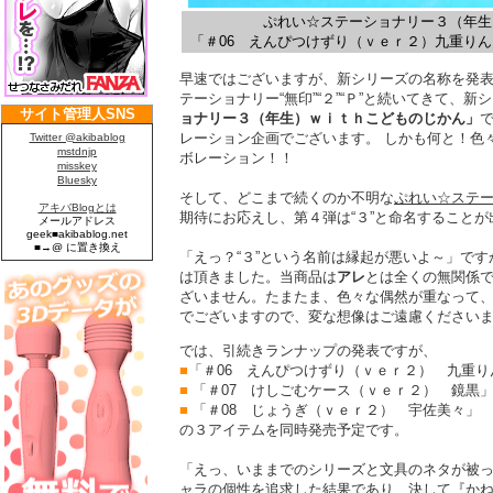
ぷれい☆ステーショナリー３（年生
「＃06 えんぴつけずり（ｖｅｒ２）九重りん
早速ではございますが、新シリーズの名称を発
テーショナリー“無印”“２”“Ｐ”と続いてきて、
ョナリー３（年生）ｗｉｔｈこどものじかん」
レーション企画でございます。 しかも何と！色
ボレーション！！
そして、どこまで続くのか不明な
ぷれい☆ステ
期待にお応えし、第４弾は“３”と命名することが
「えっ？“３”という名前は縁起が悪いよ～」です
は頂きました。当商品は
アレ
とは全くの無関係で
ざいません。たまたま、色々な偶然が重なって、“無印
でございますので、変な想像はご遠慮ください
では、引続きランナップの発表ですが、
■
「＃06 えんぴつけずり（ｖｅｒ２） 九重り
■
「＃07 けしごむケース（ｖｅｒ２） 鏡黒
■
「＃08 じょうぎ（ｖｅｒ２） 宇佐美々」
の３アイテムを同時発売予定です。
「えっ、いままでのシリーズと文具のネタが被っ
ャラの個性を追求した結果であり、決して『か