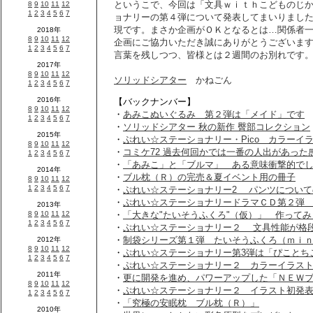
というこで、今回は「文具ｗｉｔｈこどものじ
ョナリーの第４弾について発表してまいりまし
現です。まさか企画がＯＫとなるとは…関係者
企画にご協力いただき誠にありがとうございま
言葉を残しつつ、皆様とは２週間のお別れです
ソリッドシアター
かねごん
【バックナンバー】
・
あみこぬいぐるみ 第２弾は「メイド」です
・
ソリッドシアター 秋の新作 臀部コレクション
・
ぷれい☆ステーショナリー・Pico カラーイ
・
コミケ72 過去何回かでは一番の人出があった
・
「あみこ」と「ブルマ」 ある意味衝撃的で
・
ブル枕（Ｒ）の完売＆夏イベント用の冊子
・
ぷれい☆ステーショナリー2 パンツについて
・
ぷれい☆ステーショナリードラマＣＤ第２弾
・
「大きな"たいそうふくろ"（仮）」 作ってみ
・
ぷれい☆ステーショナリー２ 文具性能が格
・
制袋シリーズ第１弾 たいそうふくろ（ｍｉ
・
ぷれい☆ステーショナリー第3弾は「ぴことち
・
ぷれい☆ステーショナリー２ カラーイラス
・
更に開発を進め、パワーアップした「ＮＥＷ
・
ぷれい☆ステーショナリー２ イラスト初発
・
「究極の安眠枕 ブル枕（Ｒ）」