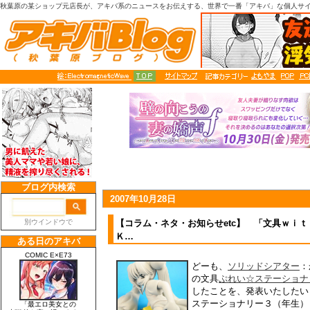
秋葉原の某ショップ元店長が、アキバ系のニュースをお伝えする、世界で一番「アキバ」な個人サ
2007年10月28日
【コラム・ネタ・お知らせetc】 「文具ｗｉ
Ｋ…
どーも、
ソリッドシアター
：
の文具
ぷれい☆ステーショナ
したことを、発表いたしたい
ステーショナリー３（年生）