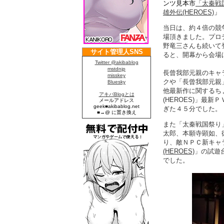
ンツ見本市
「太秦戦
雄外伝(HEROES)
」
当日は、約４倍の競
場頂きました。プロ
野竜三さんも続いて
ると、開幕から会場
長曾我部元親のキャ
クや「長曾我部元親
他最新作に関するち
(HEROES)」最
ぎた４５分でした。
また「太秦戦国祭り
太郎、本願寺顕如、
り、敵ＮＰＣ新キャ
(HEROES)
」の試遊
でした。