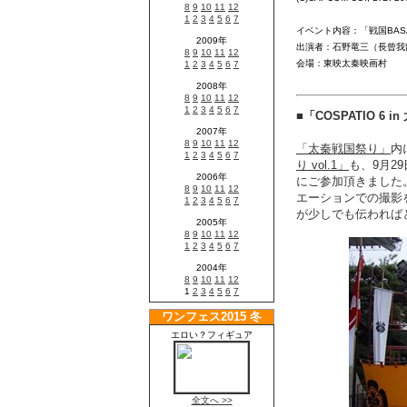
イベント内容：「戦国BAS
出演者：石野竜三（長曾我
会場：東映太秦映画村
■「COSPATIO 6 
「太秦戦国祭り」
内
り vol.1」
も、9月2
にご参加頂きました
エーションでの撮影
が少しでも伝われば