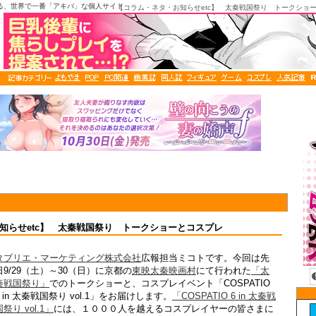
る、世界で一番「アキバ」な個人サイト
【コラム・ネタ・お知らせetc】 太秦戦国祭り トークショ
知らせetc】 太秦戦国祭り トークショーとコスプレ
タブリエ・マーケティング株式会社
広報担当ミコトです。今回は先
日9/29（土）～30（日）に京都の
東映太秦映画村
にて行われた
「太
秦戦国祭り」
でのトークショーと、コスプレイベント「COSPATIO
6 in 太秦戦国祭り vol.1」をお届けします。
「COSPATIO 6 in 太秦戦
国祭り vol.1」
には、１０００人を越えるコスプレイヤーの皆さまに