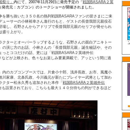
国祭り」
内にて、2007年11月29日に発売予定の「
戦国BASARA２英
（発売元：カプコン）のトークショーが開催されました。
争を勝ち抜いた３５０名の熱列戦国BASARAファンの皆さまにご来
デューサーの小林裕幸さん進行のもと、ゲストの長曾我部元親役石
登場し、石野さんからアドリブで長曾我部元親のセリフが発せられ
は盛り上がり。
ラクターとオーバーラップするような、石野さんの面白アニキトー
」の演じ方のお話、小林さんの「長曾我部元親」誕生秘話や、その
ょっとココだけの話、更には「戦国BASARA２英雄外伝
新ＰＶなどが上映され、色々なお楽しみ要素満載で、アッという間に過
」内のカプコンブースでは、片倉小十郎、浅井長政、お市、風魔小
徳川家康、北条氏政、今川義元が新たにプレイヤー武将として加わ
ラクター松永久秀も追加された本作「
戦国BASARA２英雄外伝
台も設置されており、こちらも最大１４０分待ちの列ができるほど