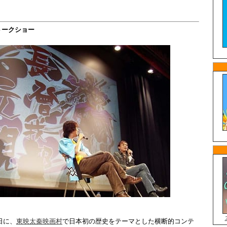
トークショー
0日に、
東映太秦映画村
で日本初の歴史をテーマとした横断的コンテ