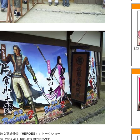
RA２英雄外伝（HEROES）」トークショー
006, 2007 ALL RIGHTS RESERVED.