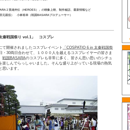
ARA２英雄外伝（HEROES）」の映像上映、制作秘話、最新情報など
部元親役） 小林裕幸（戦国BASARAプロデューサー）
in 太秦戦国祭り vol.1」 コスプレ
にて開催されましたコスプレイベント
「COSPATIO 6 in 太秦戦国祭
9日・30両日合わせて、１０００人を越えるコスプレイヤーの皆さま
。
戦国BASARA
のコスプレも非常に多く、皆さん思い思いのシチュ
を楽しんでらっしゃいました。そんな盛り上がっている現場の熱気
と思います。