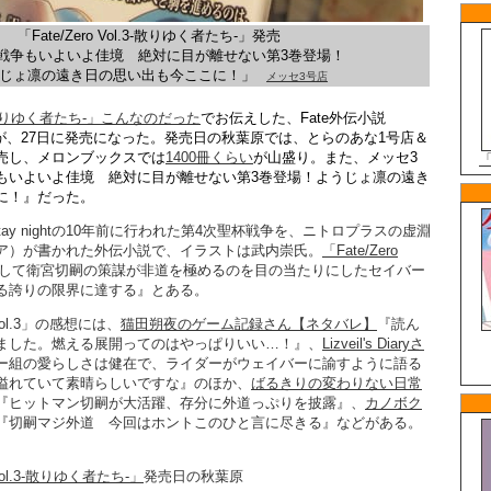
「Fate/Zero Vol.3-散りゆく者たち-」発売
戦争もいよいよ佳境 絶対に目が離せない第3巻登場！
じょ凛の遠き日の思い出も今ここに！」
メッセ3号店
l.3-散りゆく者たち-」こんなのだった
でお伝えした、Fate外伝小説
が、27日に発売になった。発売日の秋葉原では、とらのあな1号店＆
売し、メロンブックスでは
1400冊くらい
が山盛り。また、メッセ3
もいよいよ佳境 絶対に目が離せない第3巻登場！ようじょ凛の遠き
に！』だった。
/stay nightの10年前に行われた第4次聖杯戦争を、ニトロプラスの虚淵
ア）が書かれた外伝小説で、イラストは武内崇氏。
「Fate/Zero
して衛宮切嗣の策謀が非道を極めるのを目の当たりにしたセイバー
る誇りの限界に達する』とある。
 Vol.3」の感想には、
猫田朔夜のゲーム記録さん【ネタバレ】
『読ん
ました。燃える展開ってのはやっぱりいい…！』、
Lizveil's Diaryさ
ー組の愛らしさは健在で、ライダーがウェイバーに諭すように語る
溢れていて素晴らしいですな』のほか、
ばるきりの変わりない日常
『ヒットマン切嗣が大活躍、存分に外道っぷりを披露』、
カノボク
『切嗣マジ外道 今回はホントこのひと言に尽きる』などがある。
 Vol.3-散りゆく者たち-」
発売日の秋葉原