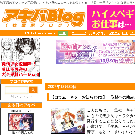
秋葉原の某ショップ元店長が、アキバ系のニュースをお伝えする、世界で一番「アキバ」な個人サ
2007年12月25日
【コラム・ネタ・お知らせetc】 取材への臨
こんにちは、
一迅社
・
キャ
いもので美少女キャラクタ
発行することとなりました
が書けて、「僕あ、幸せだ
苦茶、もとい、すいすいす