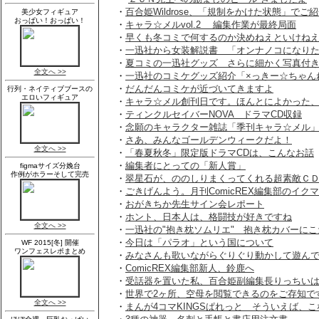
・
百合姫Wildrose、「規制をかけた状態」でご
・
キャラ☆メルvol.2 編集作業が最終局面
・
早くも冬コミで何するのか決めねえといけね
・
一迅社から女装解説書 「オンナノコになり
・
夏コミの一迅社グッズ さらに細かく写真付
・
一迅社のコミケグッズ紹介「×っきー☆ちゃん
・
だんだんコミケが近づいてきますよ
・
キャラ☆メル創刊日です。ほんとによかった
・
ティンクルセイバーNOVA ドラマCD収録
・
念願のキャラクター雑誌「季刊キャラ☆メル
・
さあ、みんなゴールデンウィークだよ！
・
「春夏秋冬」限定版ドラマCDは、こんなお話
・
編集者にとっての「新人賞」
・
翠星石が、ののしりまくってくれる超素敵Ｃ
・
ごきげんよう。月刊ComicREX編集部のイク
・
おがきちか先生サイン会レポート
・
ホント、日本人は、格闘技が好きですね
・
一迅社の"抱き枕ソムリエ" 抱き枕カバーにこ
・
今日は「パラオ」という国について
・
みなさんも歌いながらぐりぐり動かして遊ん
・
ComicREX編集部新人、鈴鹿へ
・
受話器を置いた私、百合姫副編集長りっちい
・
世界で2ヶ所、空母を閲覧できるのをご存知で
・
まんが4コマKINGSぱれっと そういえば、