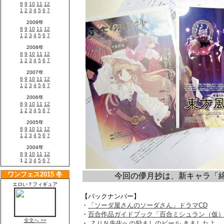
今回の儚月抄は、新キャラ「
【バックナンバー】
・
「ソーダ屋さんのソーダさん」ドラマCD
・
百合作品ガイドブック「百合ミシュラン（仮
・
ＺＵＮ先生への励ましのビール きましたよ