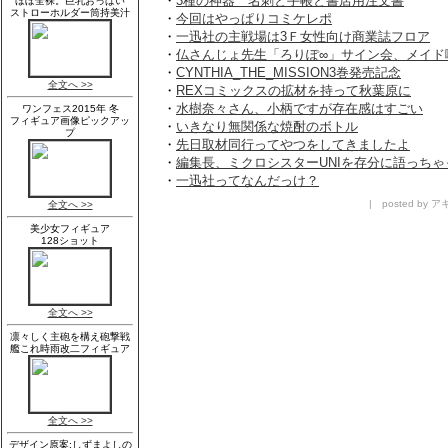
・
3種の神器 名刺と手帳と書店用注文書
・
今回はやっぱりコミケレポ
・
一迅社の主戦場は3Ｆ女性向け商業誌フロア
・
仏さんじょ先生「ろりぽ∞」サイン会、メイド
・
CYNTHIA_THE_MISSION3巻発売記念
・
REXコミックスの拡材を持って秋葉原に
・
水樹奈々さん、小柄ですが存在感はすごい
・
いきなり無関係な焼酎のボトル
・
先日取材同行ってやつをしてきましたよ
・
編集長、ミクロシスターUNIを存分に語っちゃ
・
一迅社ってなんだっけ？
| posted by アキ