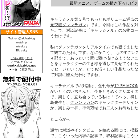
最新アニメ、ゲームの描き下ろしビジ
キャラ☆メル第３号
でもっともボリューム満点
元突破グレンラガン
』です。今回はこの作品を
た。で、対談記事は『キャラ☆メル』の名物コ
うわけです。
私は
グレンラガン
をリアルタイムでも観てまし
て観てみたわけです。なにかこう、 ものすごい
４部まで、あっという間に駆け抜けるようなア
とをキャラクターの生き様を通して見せてくれ
ッセージというか、とても清々しい作品だった
て対談に臨んだわけですね。
キャラ☆メルでの対談は、創刊号が
TYPE-M
が
いとうのいぢさん
と、今をときめくクリエイ
で、楽しく、立ち会っている私は「てへっ、得
島先生と、
グレンラガン
のキャラクターデザイ
か、楽しみ一杯、準備万端でお二人をお待ちし
ところが--。
通常は対談やインタビューを始める際には、掲
で、こういった内容の記事で、取材記事はこう