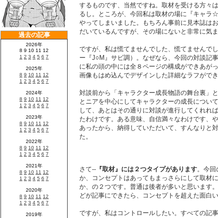
するものです、当然ですね。取材を受ける方々
るし。ところが、今回私は取材の場に『キャラ☆メ
やってしまいました。もちろん事前に見本誌は
だいているんですが、その場にないと非常に気
ですが、私は慌てませんでした、慌てませんでし
ー『J○M』サビ調）。なぜなら、今回の対談記
に私の頭の中には全８ページの構成ができあが
画像もはめ込んでデザインした詳細なラフがで
対談前から「キャラクター成長物語の舞台裏」
とニアを中心にしてキャラクターの成長につい
して、あとはその通りに対談が進行してくれれ
たわけです。ある意味、自信満々なわけです、
あったから、納得していただいて、すんなりと
た。
さて--
『取材』には２つタイプがあります
。今回
か、コンセプトはあってもまっさらにして取材
か、の２つです。普通は後者が多いと思います
どが記事にできたら、コンセプトを超えた面白
ですが、私はコントロールしたい。すべての記