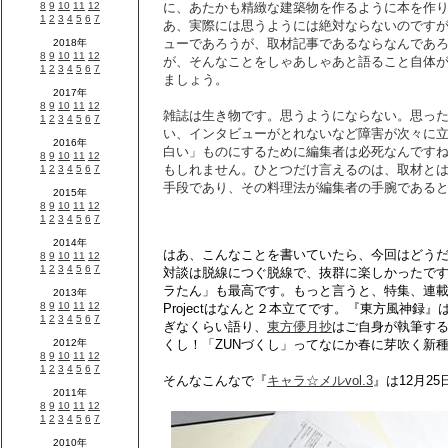
に、あたかも精緻な建築物を作るように本を作
あ、実際には思うようには絶対ならないのです
ューであろうが、取材記事であるならなんであ
が、そんなことをしゃあしゃあと語ること自体
ましょう。
雑誌は生き物です。思うようにならない。思っ
い、インタビューがとれないなど障害が次々に
白い」ものにするために編集者は必死なんです
もしれません。ひとつだけ言えるのは、取材と
手段であり、その料理法が編集者の手腕である
はあ、こんなことを書いていたら、今回はどう
対談は脱線につぐ脱線で、抜群に楽しかったで
ラたん」も最高です。もっと言うと、特集、連
Projectはなんと２本立てです。『東方風神録』
ぎなくらい語り、
東方儚月抄
はご自身が執筆する小
くし！「ZUNづくし」ってなにか春に芽吹く新
そんなこんなで『
キャラ☆メルvol.3
』は12月2