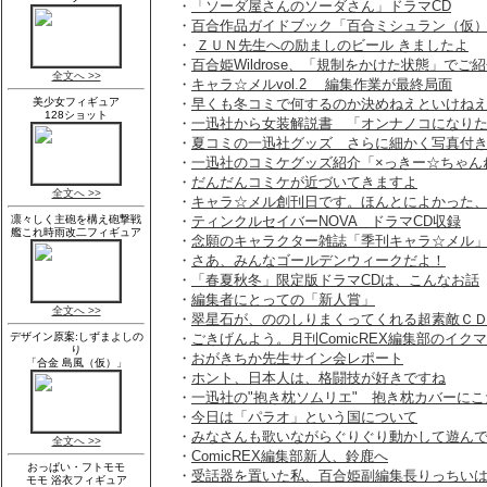
・
「ソーダ屋さんのソーダさん」ドラマCD
・
百合作品ガイドブック「百合ミシュラン（仮
・
ＺＵＮ先生への励ましのビール きましたよ
・
百合姫Wildrose、「規制をかけた状態」でご
・
キャラ☆メルvol.2 編集作業が最終局面
・
早くも冬コミで何するのか決めねえといけね
・
一迅社から女装解説書 「オンナノコになり
・
夏コミの一迅社グッズ さらに細かく写真付
・
一迅社のコミケグッズ紹介「×っきー☆ちゃん
・
だんだんコミケが近づいてきますよ
・
キャラ☆メル創刊日です。ほんとによかった
・
ティンクルセイバーNOVA ドラマCD収録
・
念願のキャラクター雑誌「季刊キャラ☆メル
・
さあ、みんなゴールデンウィークだよ！
・
「春夏秋冬」限定版ドラマCDは、こんなお話
・
編集者にとっての「新人賞」
・
翠星石が、ののしりまくってくれる超素敵Ｃ
・
ごきげんよう。月刊ComicREX編集部のイク
・
おがきちか先生サイン会レポート
・
ホント、日本人は、格闘技が好きですね
・
一迅社の"抱き枕ソムリエ" 抱き枕カバーにこ
・
今日は「パラオ」という国について
・
みなさんも歌いながらぐりぐり動かして遊ん
・
ComicREX編集部新人、鈴鹿へ
・
受話器を置いた私、百合姫副編集長りっちい