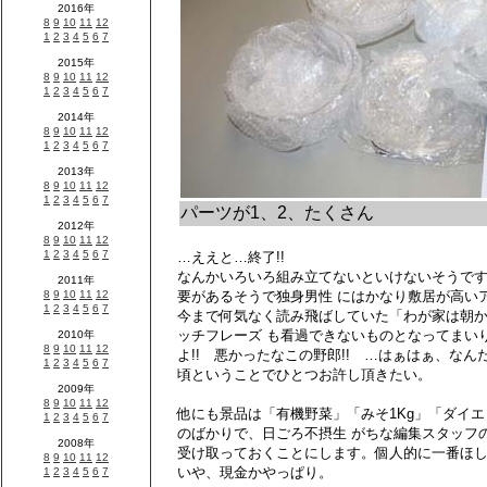
パーツが1、2、たくさん
…ええと…終了!!
なんかいろいろ組み立てないといけないそうで
要があるそうで独身男性 にはかなり敷居が高い
今まで何気なく読み飛ばしていた「わが家は朝
ッチフレーズ も看過できないものとなってまい
よ!! 悪かったなこの野郎!! …はぁはぁ、な
頃ということでひとつお許し頂きたい。
他にも景品は「有機野菜」「みそ1Kg」「ダイ
のばかりで、日ごろ不摂生 がちな編集スタッフ
受け取っておくことにします。個人的に一番ほ
いや、現金かやっぱり。