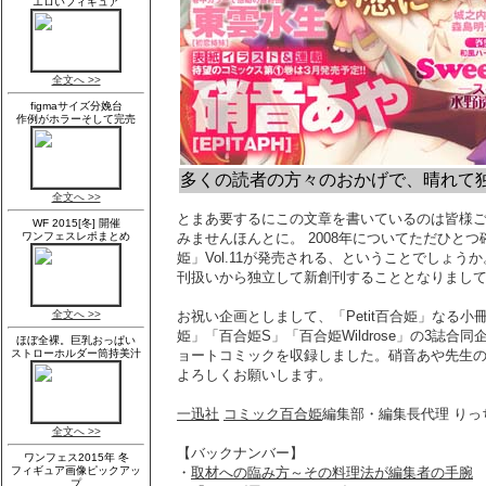
多くの読者の方々のおかげで、晴れて独
とまあ要するにこの文章を書いているのは皆様ご
みませんほんとに。 2008年についてただひとつ
姫」Vol.11が発売される、ということでしょ
刊扱いから独立して新創刊することとなりまし
お祝い企画としまして、「Petit百合姫」なる
姫」「百合姫S」「百合姫Wildrose」の3誌
ョートコミックを収録しました。硝音あや先生のゴ
よろしくお願いします。
一迅社
コミック百合姫
編集部・編集長代理 りっ
【バックナンバー】
・
取材への臨み方～その料理法が編集者の手腕