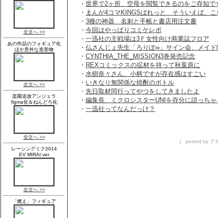
・
世界で2ヶ所、空母を閲覧できるのをご存知で
・
まんが4コマKINGSぱれっと そういえば、
・
3種の神器 名刺と手帳と書店用注文書
・
今回はやっぱりコミケレポ
・
一迅社の主戦場は3Ｆ女性向け商業誌フロア
・
仏さんじょ先生「ろりぽ∞」サイン会、メイド
・
CYNTHIA_THE_MISSION3巻発売記念
・
REXコミックスの拡材を持って秋葉原に
・
水樹奈々さん、小柄ですが存在感はすごい
・
いきなり無関係な焼酎のボトル
・
先日取材同行ってやつをしてきましたよ
・
編集長、ミクロシスターUNIを存分に語っちゃ
・
一迅社ってなんだっけ？
| posted by アキ